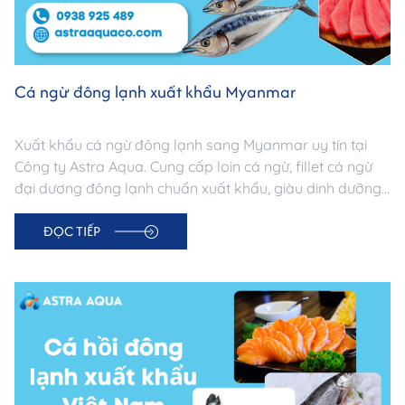
Cá ngừ đông lạnh xuất khẩu Myanmar
Xuất khẩu cá ngừ đông lạnh sang Myanmar uy tín tại
Công ty Astra Aqua. Cung cấp loin cá ngừ, fillet cá ngừ
đại dương đông lạnh chuẩn xuất khẩu, giàu dinh dưỡng,
nguồn gốc minh bạch. Đảm bảo chất lượng & logistics
ĐỌC TIẾP
chuyên nghiệp.