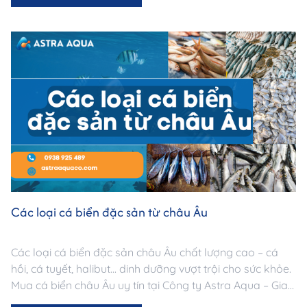
Các loại cá biển đặc sản từ châu Âu
Các loại cá biển đặc sản châu Âu chất lượng cao – cá
hồi, cá tuyết, halibut... dinh dưỡng vượt trội cho sức khỏe.
Mua cá biển châu Âu uy tín tại Công ty Astra Aqua – Giao
nhanh TP.HCM.