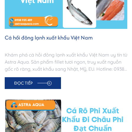
Cá hồi đông lạnh xuất khẩu Việt Nam
Khám phá cá hồi đông lạnh xuất khẩu Việt Nam uy tín từ
Astra Aqua. Sản phẩm fillet tươi ngon, truy xuất nguồn
gốc rõ ràng, xuất khẩu sang Nhật, Mỹ, EU. Hotline: 0938
925 489.
ĐỌC TIẾP