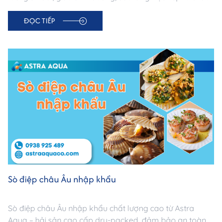
Âu.
ĐỌC TIẾP
Sò điệp châu Âu nhập khẩu
Sò điệp châu Âu nhập khẩu chất lượng cao từ Astra
Aqua – hải sản cao cấp dry-packed, đảm bảo an toàn