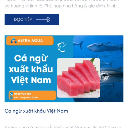
và hương vị tinh tế. Phù hợp nhà hàng & gia đình. Minh
bạch nguồn gốc, giao nhanh chóng.
ĐỌC TIẾP
Cá ngừ xuất khẩu Việt Nam
Khám phá cá ngừ xuất khẩu Việt Nam uy tín tại Công ty