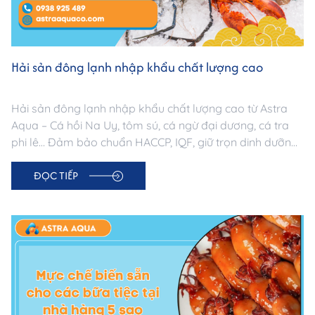
Hải sản đông lạnh nhập khẩu chất lượng cao
Hải sản đông lạnh nhập khẩu chất lượng cao từ Astra
Aqua – Cá hồi Na Uy, tôm sú, cá ngừ đại dương, cá tra
phi lê… Đảm bảo chuẩn HACCP, IQF, giữ trọn dinh dưỡng
& hương vị tươi ngon. Giao hàng toàn quốc. Liên hệ: 0938
ĐỌC TIẾP
925 489.