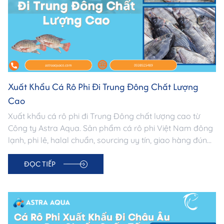
Xuất Khẩu Cá Rô Phi Đi Trung Đông Chất Lượng
Cao
Xuất khẩu cá rô phi đi Trung Đông chất lượng cao từ
Công ty Astra Aqua. Sản phẩm cá rô phi Việt Nam đông
lạnh, phi lê, halal chuẩn, sourcing uy tín, giao hàng đúng
hạn. Liên hệ 0938 925 489.
ĐỌC TIẾP