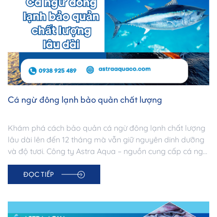
Cá ngừ đông lạnh bảo quản chất lượng
Khám phá cách bảo quản cá ngừ đông lạnh chất lượng
lâu dài lên đến 12 tháng mà vẫn giữ nguyên dinh dưỡng
và độ tươi. Công ty Astra Aqua – nguồn cung cấp cá ngừ
đông lạnh uy tín tại TP.HCM, đạt chuẩn xuất khẩu.
ĐỌC TIẾP