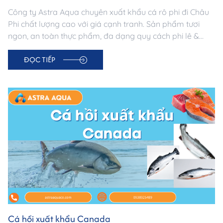
Công ty Astra Aqua chuyên xuất khẩu cá rô phi đi Châu
Phi chất lượng cao với giá cạnh tranh. Sản phẩm tươi
ngon, an toàn thực phẩm, đa dạng quy cách phi lê &
nguyên con. Đối tác đáng tin cậy cho doanh nghiệp
ĐỌC TIẾP
nhập khẩu châu Phi.
Cá hồi xuất khẩu Canada