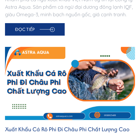
Astra Aqua. Sản phẩm cá ngừ đại dương đông lạnh IQF,
giàu Omega-3, minh bạch nguồn gốc, giá cạnh tranh.
ĐỌC TIẾP
Xuất Khẩu Cá Rô Phi Đi Châu Phi Chất Lượng Cao