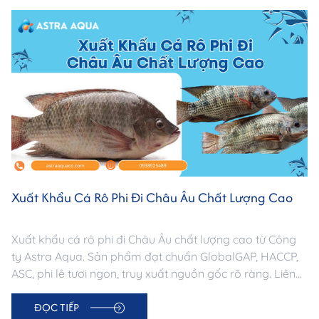
Xuất Khẩu Cá Rô Phi Đi Châu Âu Chất Lượng Cao
Xuất khẩu cá rô phi đi Châu Âu chất lượng cao từ Công
ty Astra Aqua. Sản phẩm đạt chuẩn GlobalGAP, HACCP,
ASC, phi lê tươi ngon, truy xuất nguồn gốc rõ ràng. Liên
hệ ngay: 0938 925 489
ĐỌC TIẾP