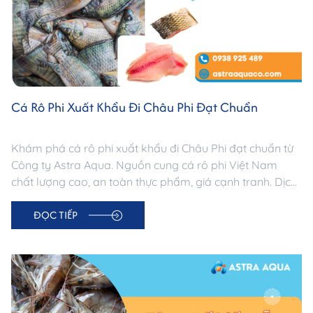
Cá Rô Phi Xuất Khẩu Đi Châu Phi Đạt Chuẩn
Khám phá cá rô phi xuất khẩu đi Châu Phi đạt chuẩn từ
Công ty Astra Aqua. Nguồn cung cá rô phi Việt Nam
chất lượng cao, an toàn thực phẩm, giá cạnh tranh. Dịch
vụ sourcing & xuất khẩu chuyên nghiệp –
ĐỌC TIẾP
astraaquaco.com.