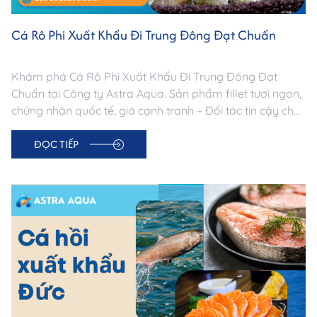
Cá Rô Phi Xuất Khẩu Đi Trung Đông Đạt Chuẩn
Khám phá Cá Rô Phi Xuất Khẩu Đi Trung Đông Đạt
Chuẩn tại Công ty Astra Aqua. Sản phẩm fillet tươi ngon,
chứng nhận quốc tế, giá cạnh tranh – Đối tác tin cậy cho
doanh nghiệp nhập khẩu Trung Đông.
ĐỌC TIẾP