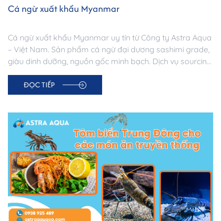
Cá ngừ xuất khẩu Myanmar
Cá ngừ xuất khẩu Myanmar uy tín từ Công ty Astra Aqua
– Việt Nam. Sản phẩm cá ngừ đại dương sashimi grade,
giàu dinh dưỡng, nguồn gốc minh bạch. Dịch vụ sourcing
& logistics chuyên nghiệp, giao hàng đúng hạn.
ĐỌC TIẾP