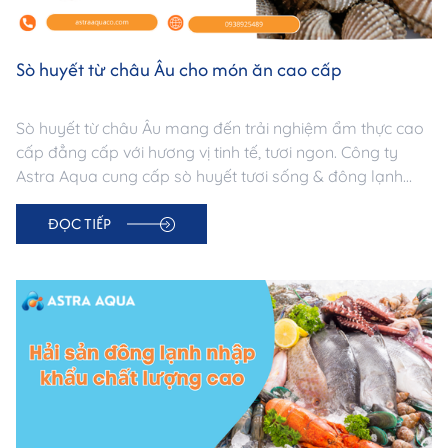
Sò huyết từ châu Âu cho món ăn cao cấp
Sò huyết từ châu Âu mang đến trải nghiệm ẩm thực cao
cấp đẳng cấp với hương vị tinh tế, tươi ngon. Công ty
Astra Aqua cung cấp sò huyết tươi sống & đông lạnh
IQF, đáp ứng tiêu chuẩn xuất khẩu. Khám phá công thức
ĐỌC TIẾP
và đặt hàng uy tín tại astraaquaco.com.