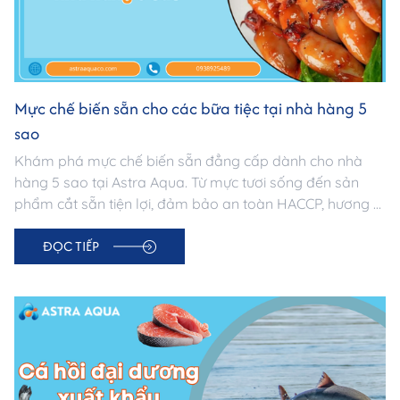
Mực chế biến sẵn cho các bữa tiệc tại nhà hàng 5
sao
Khám phá mực chế biến sẵn đẳng cấp dành cho nhà
hàng 5 sao tại Astra Aqua. Từ mực tươi sống đến sản
phẩm cắt sẵn tiện lợi, đảm bảo an toàn HACCP, hương vị
vượt trội. Đối tác tin cậy cho mọi sự kiện cao cấp. Liên hệ
ĐỌC TIẾP
ngay!