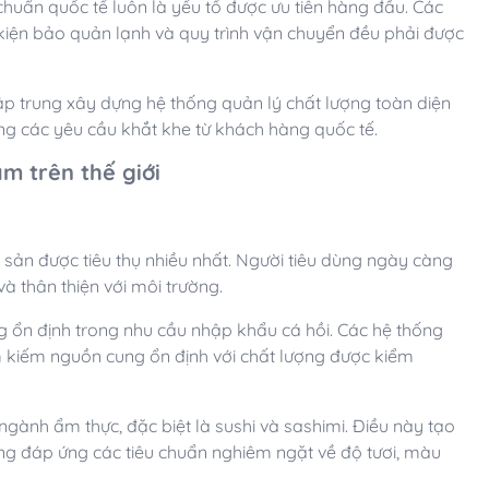
huẩn quốc tế luôn là yếu tố được ưu tiên hàng đầu. Các
u kiện bảo quản lạnh và quy trình vận chuyển đều phải được
ập trung xây dựng hệ thống quản lý chất lượng toàn diện
g các yêu cầu khắt khe từ khách hàng quốc tế.
m trên thế giới
sản được tiêu thụ nhiều nhất. Người tiêu dùng ngày càng
à thân thiện với môi trường.
ng ổn định trong nhu cầu nhập khẩu cá hồi. Các hệ thống
tìm kiếm nguồn cung ổn định với chất lượng được kiểm
 ngành ẩm thực, đặc biệt là sushi và sashimi. Điều này tạo
ng đáp ứng các tiêu chuẩn nghiêm ngặt về độ tươi, màu