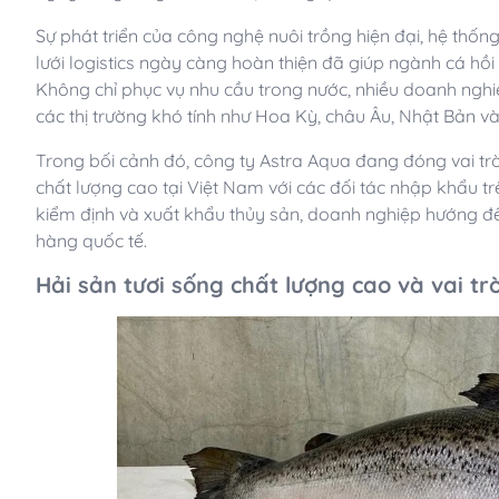
Sự phát triển của công nghệ nuôi trồng hiện đại, hệ thố
lưới logistics ngày càng hoàn thiện đã giúp ngành cá hồ
Không chỉ phục vụ nhu cầu trong nước, nhiều doanh ng
các thị trường khó tính như Hoa Kỳ, châu Âu, Nhật Bản v
Trong bối cảnh đó, công ty Astra Aqua đang đóng vai tr
chất lượng cao tại Việt Nam với các đối tác nhập khẩu trê
kiểm định và xuất khẩu thủy sản, doanh nghiệp hướng đế
hàng quốc tế.
Hải sản tươi sống chất lượng cao và vai t