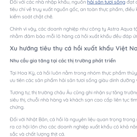
Đối với các nhà nhập khẩu, nguồn
hải sản tươi sống
đạt c
tiêu chí về truy xuất nguồn gốc, an toàn thực phẩm, điề
kiểm soát chặt chẽ.
Chính vì vậy, các doanh nghiệp như công ty Astra Aqua t
nhằm đảm bảo mỗi lô hàng cá hồi xuất khẩu đều đáp ứn
Xu hướng tiêu thụ cá hồi xuất khẩu Việt Na
Nhu cầu gia tăng tại các thị trường phát triển
Tại Hoa Kỳ, cá hồi luôn nằm trong nhóm thực phẩm thủy 
ưu tiên các sản phẩm hải sản tươi sống giàu dinh dưỡng v
Tương tự, thị trường châu Âu cũng ghi nhận sự tăng trưở
siêu thị, chuỗi nhà hàng và khách sạn cao cấp liên tục 
chứng.
Đối với Nhật Bản, cá hồi là nguyên liệu quan trọng trong
ra cơ hội lớn cho các doanh nghiệp xuất khẩu có khả nă
sắc và chất lượng thịt cá.