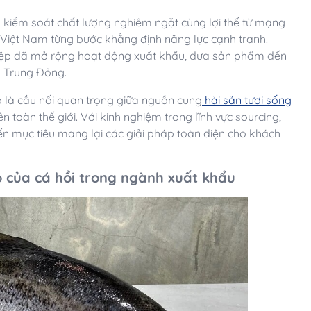
ng kiểm soát chất lượng nghiêm ngặt cùng lợi thế từ mạng
i Việt Nam từng bước khẳng định năng lực cạnh tranh.
hiệp đã mở rộng hoạt động xuất khẩu, đưa sản phẩm đến
à Trung Đông.
ò là cầu nối quan trọng giữa nguồn cung
hải sản tươi sống
n toàn thế giới. Với kinh nghiệm trong lĩnh vực sourcing,
n mục tiêu mang lại các giải pháp toàn diện cho khách
rò của cá hồi trong ngành xuất khẩu