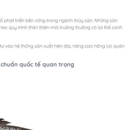
ố phát triển bền vững trong ngành thủy sản. Những sản
eo quy trình thân thiện môi trường thường có lợi thế cạnh
ư vào hệ thống sản xuất hiện đại, nâng cao năng lực quản
u chuẩn quốc tế quan trọng