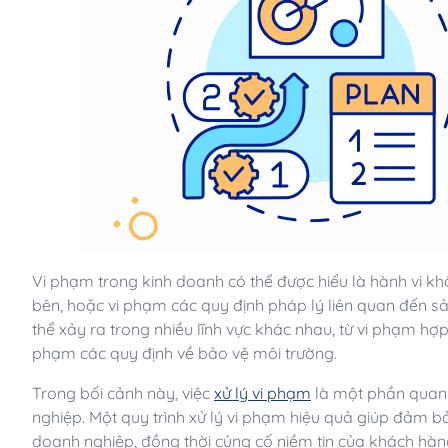
Vi phạm trong kinh doanh có thể được hiểu là hành vi kh
bên, hoặc vi phạm các quy định pháp lý liên quan đến 
thể xảy ra trong nhiều lĩnh vực khác nhau, từ vi phạm hợp
phạm các quy định về bảo vệ môi trường.
Trong bối cảnh này, việc
xử lý vi phạm
là một phần quan t
nghiệp. Một quy trình xử lý vi phạm hiệu quả giúp đảm b
doanh nghiệp, đồng thời củng cố niềm tin của khách hàn