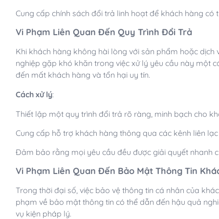
Cung cấp chính sách đổi trả linh hoạt để khách hàng có 
Vi Phạm Liên Quan Đến Quy Trình Đổi Trả
Khi khách hàng không hài lòng với sản phẩm hoặc dịch vụ
nghiệp gặp khó khăn trong việc xử lý yêu cầu này một cá
đến mất khách hàng và tổn hại uy tín.
Cách xử lý
:
Thiết lập một quy trình đổi trả rõ ràng, minh bạch cho k
Cung cấp hỗ trợ khách hàng thông qua các kênh liên lạc t
Đảm bảo rằng mọi yêu cầu đều được g
iải quyết nhanh 
Vi Phạm Liên Quan Đến Bảo Mật Thông Tin Khá
Trong thời đại số, việc bảo vệ thông tin cá nhân của kh
phạm về bảo mật thông tin có thể dẫn đến hậu quả nghiê
vụ kiện pháp lý.