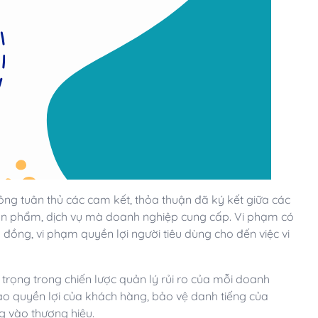
ông tuân thủ các cam kết, thỏa thuận đã ký kết giữa các
sản phẩm, dịch vụ mà doanh nghiệp cung cấp. Vi phạm có
 đồng, vi phạm quyền lợi người tiêu dùng cho đến việc vi
rọng trong chiến lược quản lý rủi ro của mỗi doanh
ảo quyền lợi của khách hàng, bảo vệ danh tiếng của
g vào thương hiệu.