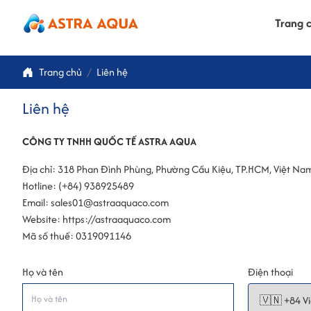
Trang 
Trang chủ
Liên hệ
Liên hệ
CÔNG TY TNHH QUỐC TẾ ASTRA AQUA
Địa chỉ: 318 Phan Đình Phùng, Phường Cầu Kiệu, TP.HCM, Việt Na
Hotline: (+84) 938925489
Email: sales01@astraaquaco.com
Website: https://astraaquaco.com
Mã số thuế: 0319091146
Họ và tên
Điện thoại