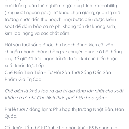
nuôi trồng tuân thủ nghiêm ngặt quy trình traceability
(truy xuất nguồn gốc). Từ khâu chọn giống, quản lý môi
trường nước đến thu hoạch, mọi bước đều được kiểm
soát để đảm bảo cá rô phi không tồn dư kháng sinh,
kim loại nặng và các chất cấm.
Hải sản tươi sống được thu hoạch đúng kích cỡ, vận
chuyển nhanh chóng bằng xe chuyên dụng có hệ thống
oxy để giữ độ tươi ngon tối đa trước khi chế biến hoặc
xuất khẩu trực tiếp.
Chế Biến Tiên Tiến – Từ Hải Sản Tươi Sống Đến Sản
Phẩm Giá Trị Cao
Chế biến là khâu tạo ra giá trị gia tăng lớn nhất cho xuất
khẩu cá rô phi. Các hình thức phổ biến bao gồm:
Phi lê tươi / đông lạnh: Phù hợp thị trường Nhật Bản, Hàn
Quốc.
Cắt khúc, tẩm bột: Dành cho phân khúc F&B nhanh tại