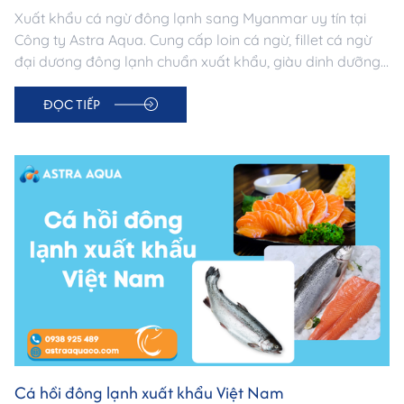
Xuất khẩu cá ngừ đông lạnh sang Myanmar uy tín tại
Công ty Astra Aqua. Cung cấp loin cá ngừ, fillet cá ngừ
đại dương đông lạnh chuẩn xuất khẩu, giàu dinh dưỡng,
nguồn gốc minh bạch. Đảm bảo chất lượng & logistics
ĐỌC TIẾP
chuyên nghiệp.
Cá hồi đông lạnh xuất khẩu Việt Nam