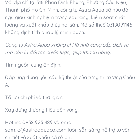
Với địa chỉ tại 318 Phan Đình Phùng, Phường Cầu Kiệu,
Thành phố Hồ Chí Minh, công ty Astra Aqua sở hữu đội
ngũ giàu kinh nghiệm trong sourcing, kiểm soát chất
lượng và xuất khẩu thủy hải sản. Mã số thuế 0319091146
khẳng định tính pháp lý minh bạch.
Công ty Astra Aqua không chỉ là nhà cung cấp dịch vụ
mà còn là đối tác chiến lược, giúp khách hàng:
Tìm nguồn cung ổn định.
Đáp ứng đúng yêu cầu kỹ thuật của từng thị trường Châu
Á.
Tối ưu chi phí và thời gian.
Xây dựng thương hiệu bền vững.
Hotline 0938 925 489 và email
sam.le@astraaquaco.com luôn sẵn sàng hỗ trợ tư vấn
chi tiết về xuất khẩu cá rô phi.