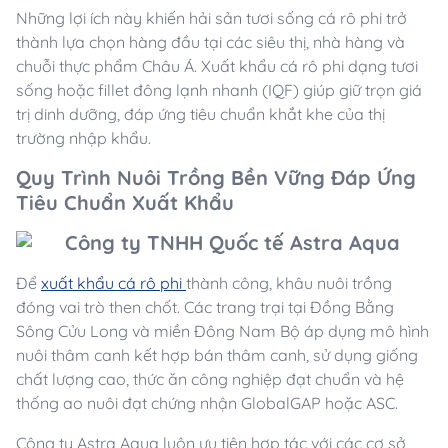
Những lợi ích này khiến hải sản tươi sống cá rô phi trở
thành lựa chọn hàng đầu tại các siêu thị, nhà hàng và
chuỗi thực phẩm Châu Á. Xuất khẩu cá rô phi dạng tươi
sống hoặc fillet đông lạnh nhanh (IQF) giúp giữ trọn giá
trị dinh dưỡng, đáp ứng tiêu chuẩn khắt khe của thị
trường nhập khẩu.
Quy Trình Nuôi Trồng Bền Vững Đáp Ứng
Tiêu Chuẩn Xuất Khẩu
Để
xuất khẩu cá rô phi
thành công, khâu nuôi trồng
đóng vai trò then chốt. Các trang trại tại Đồng Bằng
Sông Cửu Long và miền Đông Nam Bộ áp dụng mô hình
nuôi thâm canh kết hợp bán thâm canh, sử dụng giống
chất lượng cao, thức ăn công nghiệp đạt chuẩn và hệ
thống ao nuôi đạt chứng nhận GlobalGAP hoặc ASC.
Công ty Astra Aqua luôn ưu tiên hợp tác với các cơ sở