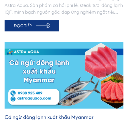
Astra Aqua. Sản phẩm cá hồi phi lê, steak tươi đông lạnh
IQF, minh bạch nguồn gốc, đáp ứng nghiêm ngặt tiêu
chuẩn thị trường Đức. Đối tác tin cậy cho doanh nghiệp
ĐỌC TIẾP
nhập khẩu thủy sản châu Âu.
Cá ngừ đông lạnh xuất khẩu Myanmar