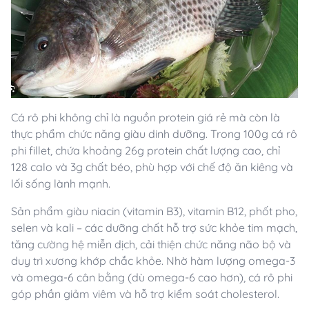
Cá rô phi không chỉ là nguồn protein giá rẻ mà còn là
thực phẩm chức năng giàu dinh dưỡng. Trong 100g cá rô
phi fillet, chứa khoảng 26g protein chất lượng cao, chỉ
128 calo và 3g chất béo, phù hợp với chế độ ăn kiêng và
lối sống lành mạnh.
Sản phẩm giàu niacin (vitamin B3), vitamin B12, phốt pho,
selen và kali – các dưỡng chất hỗ trợ sức khỏe tim mạch,
tăng cường hệ miễn dịch, cải thiện chức năng não bộ và
duy trì xương khớp chắc khỏe. Nhờ hàm lượng omega-3
và omega-6 cân bằng (dù omega-6 cao hơn), cá rô phi
góp phần giảm viêm và hỗ trợ kiểm soát cholesterol.