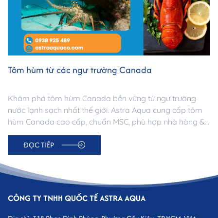
Tôm hùm từ các ngư trường Canada
Khám phá tôm hùm Canada bền vững từ ngư trường
nước lạnh sạch nhất thế giới. Astra Aqua cung cấp tôm
hùm Canada cao cấp, chuẩn MSC, phù hợp nhà hàng &
gia đình. Nguồn gốc minh bạch – Chất lượng vượt trội.
ĐỌC TIẾP
CÔNG TY TNHH QUỐC TẾ ASTRA AQUA