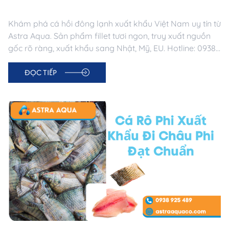
Khám phá cá hồi đông lạnh xuất khẩu Việt Nam uy tín từ
Astra Aqua. Sản phẩm fillet tươi ngon, truy xuất nguồn
gốc rõ ràng, xuất khẩu sang Nhật, Mỹ, EU. Hotline: 0938
925 489.
ĐỌC TIẾP