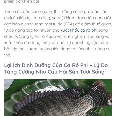
phiên bản hiện đại.
Theo các báo cáo ngành, thị trường cá rô phi toàn cầu
dự kiến tiếp tục mở rộng, và Việt Nam đang tận dụng tốt
các hiệp định thương mại tự do (FTA) để giảm thuế quan,
từ đó nâng cao lợi nhuận cho
xuất khẩu cá rô phi
sang
châu Á. Công ty Astra Aqua với kinh nghiệm sourcing và
xuất khẩu đa dạng thủy sản, hỗ trợ doanh nghiệp nắm
bắt kịp thời các xu hướng tiêu dùng tại từng thị trường cụ
thể.
Lợi Ích Dinh Dưỡng Của Cá Rô Phi – Lý Do
Tăng Cường Nhu Cầu Hải Sản Tươi Sống