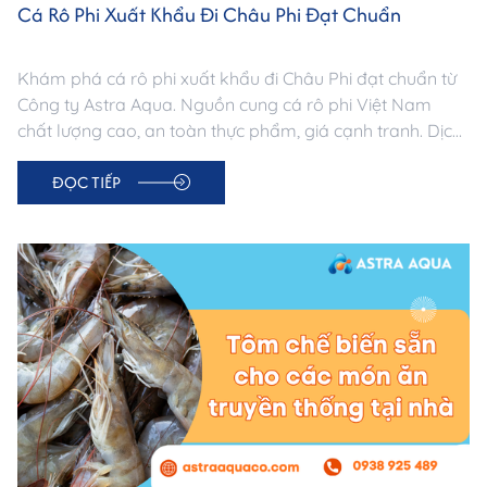
Cá Rô Phi Xuất Khẩu Đi Châu Phi Đạt Chuẩn
Khám phá cá rô phi xuất khẩu đi Châu Phi đạt chuẩn từ
Công ty Astra Aqua. Nguồn cung cá rô phi Việt Nam
chất lượng cao, an toàn thực phẩm, giá cạnh tranh. Dịch
vụ sourcing & xuất khẩu chuyên nghiệp –
ĐỌC TIẾP
astraaquaco.com.