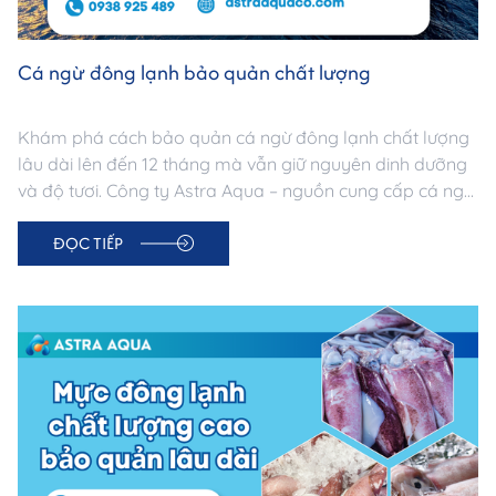
Cá ngừ đông lạnh bảo quản chất lượng
Khám phá cách bảo quản cá ngừ đông lạnh chất lượng
lâu dài lên đến 12 tháng mà vẫn giữ nguyên dinh dưỡng
và độ tươi. Công ty Astra Aqua – nguồn cung cấp cá ngừ
đông lạnh uy tín tại TP.HCM, đạt chuẩn xuất khẩu.
ĐỌC TIẾP