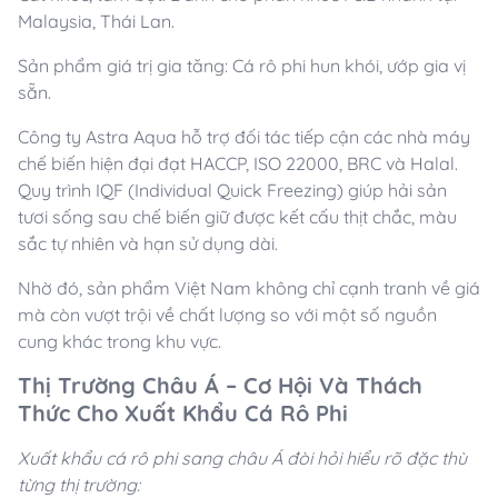
Malaysia, Thái Lan.
Sản phẩm giá trị gia tăng: Cá rô phi hun khói, ướp gia vị
sẵn.
Công ty Astra Aqua hỗ trợ đối tác tiếp cận các nhà máy
chế biến hiện đại đạt HACCP, ISO 22000, BRC và Halal.
Quy trình IQF (Individual Quick Freezing) giúp hải sản
tươi sống sau chế biến giữ được kết cấu thịt chắc, màu
sắc tự nhiên và hạn sử dụng dài.
Nhờ đó, sản phẩm Việt Nam không chỉ cạnh tranh về giá
mà còn vượt trội về chất lượng so với một số nguồn
cung khác trong khu vực.
Thị Trường Châu Á – Cơ Hội Và Thách
Thức Cho Xuất Khẩu Cá Rô Phi
Xuất khẩu cá rô phi sang châu Á đòi hỏi hiểu rõ đặc thù
từng thị trường: