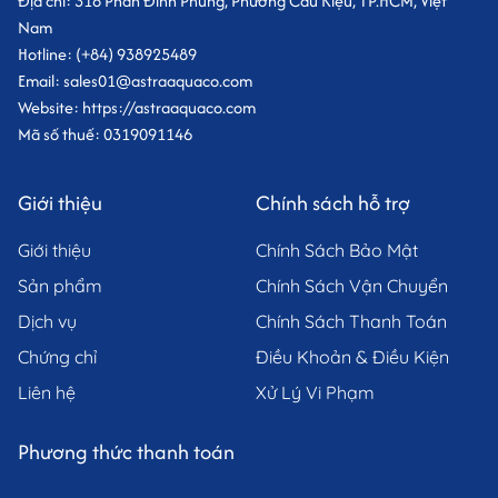
Địa chỉ: 318 Phan Đình Phùng, Phường Cầu Kiệu, TP.HCM, Việt
Nam
Hotline: (+84) 938925489
Email: sales01@astraaquaco.com
Website: https://astraaquaco.com
Mã số thuế: 0319091146
Giới thiệu
Chính sách hỗ trợ
Giới thiệu
Chính Sách Bảo Mật
Sản phẩm
Chính Sách Vận Chuyển
Dịch vụ
Chính Sách Thanh Toán
Chứng chỉ
Điều Khoản & Điều Kiện
Liên hệ
Xử Lý Vi Phạm
Phương thức thanh toán