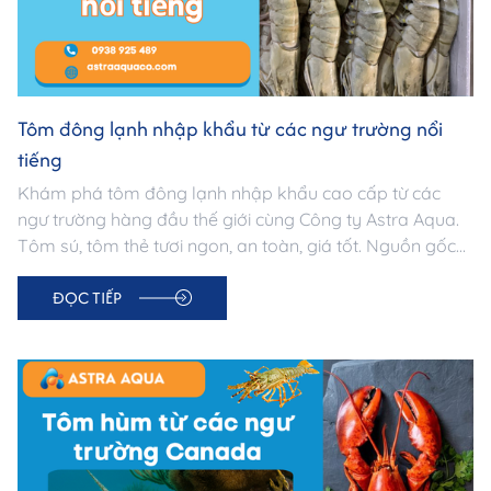
Tôm đông lạnh nhập khẩu từ các ngư trường nổi
tiếng
Khám phá tôm đông lạnh nhập khẩu cao cấp từ các
ngư trường hàng đầu thế giới cùng Công ty Astra Aqua.
Tôm sú, tôm thẻ tươi ngon, an toàn, giá tốt. Nguồn gốc
minh bạch – Đạt chuẩn xuất khẩu.
ĐỌC TIẾP