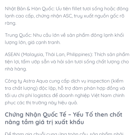
Nhật Bản & Hàn Quốc: Ưu tiên fillet tươi sống hoặc đông
lạnh cao cấp, chứng nhận ASC, truy xuất nguồn gốc rõ
ràng.
Trung Quốc: Nhu cầu lớn về sản phẩm đông lạnh khối
lượng lớn, giá cạnh tranh.
ASEAN (Malaysia, Thái Lan, Philippines): Thích sản phẩm
tiện lợi, tẩm ướp sẵn và hải sản tươi sống chất lượng cho
nhà hàng.
Công ty Astra Aqua cung cấp dịch vụ inspection (kiểm
tra chất lượng) độc lập, hỗ trợ đàm phán hợp đồng và
tối ưu chi phí logistics để doanh nghiệp Việt Nam chinh
phục các thị trường này hiệu quả.
Chứng Nhận Quốc Tế – Yếu Tố then chốt
nâng tầm giá trị xuất khẩu
Để tham gia chuỗi cung ứng toàn cầu, sản phẩm phải