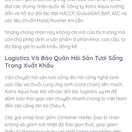
đạt các chứng nhận quốc tế. Công ty Astra Aqua hướng
dẫn và hỗ trợ đối tác đạt HACCP, GlobalGAP, BAP, ASC và
các tiêu chuẩn Halal/Kosher khi cần.
Những chứng nhận này không chỉ mở cửa thị trường mà
còn cho phép định vị sản phẩm ở phân khúc cao cấp, từ
đó tăng giá trị xuất khẩu đáng kể.
Logistics Và Bảo Quản Hải Sản Tươi Sống
Trong Xuất Khẩu
Vận chuyển hải sản tươi sống đòi hỏi công nghệ lạnh
cao cấp và chuỗi cung ứng lạnh (cold chain) liền mạch.
Astra Aqua hợp tác với các đối tác logistics uy tín để
đảm bảo thời gian vận chuyển nhanh chóng từ Việt Nam
đến các cảng lớn tại Châu Á.
Các giải pháp bao gồm container reefer, bao bì chân
không và giám sát nhiệt độ thời gian thực, giúp giảm
thiểu tỷ lệ hao hụt và duy trì chất lượng sản phẩm đến