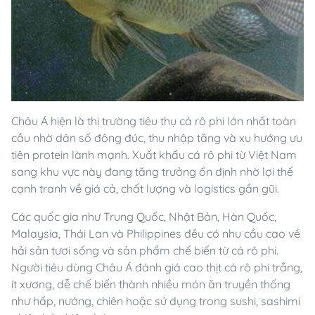
Châu Á hiện là thị trường tiêu thụ cá rô phi lớn nhất toàn
cầu nhờ dân số đông đúc, thu nhập tăng và xu hướng ưu
tiên protein lành mạnh. Xuất khẩu cá rô phi từ Việt Nam
sang khu vực này đang tăng trưởng ổn định nhờ lợi thế
cạnh tranh về giá cả, chất lượng và logistics gần gũi.
Các quốc gia như Trung Quốc, Nhật Bản, Hàn Quốc,
Malaysia, Thái Lan và Philippines đều có nhu cầu cao về
hải sản tươi sống và sản phẩm chế biến từ cá rô phi.
Người tiêu dùng Châu Á đánh giá cao thịt cá rô phi trắng,
ít xương, dễ chế biến thành nhiều món ăn truyền thống
như hấp, nướng, chiên hoặc sử dụng trong sushi, sashimi