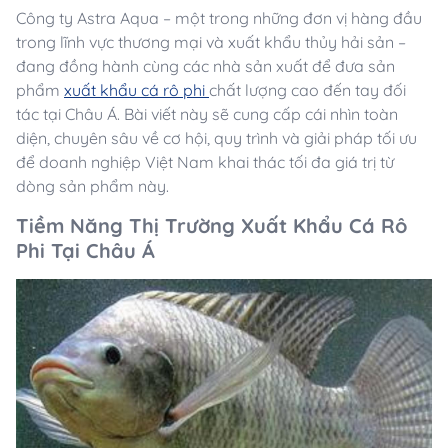
Công ty Astra Aqua – một trong những đơn vị hàng đầu
trong lĩnh vực thương mại và xuất khẩu thủy hải sản –
đang đồng hành cùng các nhà sản xuất để đưa sản
phẩm
xuất khẩu cá rô phi
chất lượng cao đến tay đối
tác tại Châu Á. Bài viết này sẽ cung cấp cái nhìn toàn
diện, chuyên sâu về cơ hội, quy trình và giải pháp tối ưu
để doanh nghiệp Việt Nam khai thác tối đa giá trị từ
dòng sản phẩm này.
Tiềm Năng Thị Trường Xuất Khẩu Cá Rô
Phi Tại Châu Á