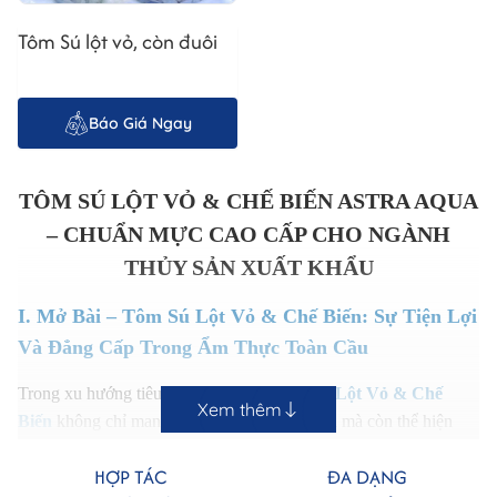
Tôm Sú lột vỏ, còn đuôi
Báo Giá Ngay
TÔM SÚ LỘT VỎ & CHẾ BIẾN ASTRA AQUA
– CHUẨN MỰC CAO CẤP CHO NGÀNH
THỦY SẢN XUẤT KHẨU
I. Mở Bài – Tôm Sú Lột Vỏ & Chế Biến: Sự Tiện Lợi
Và Đẳng Cấp Trong Ẩm Thực Toàn Cầu
Trong xu hướng tiêu dùng hiện đại,
Tôm Sú Lột Vỏ & Chế
Xem thêm
Biến
không chỉ mang đến sự tiện lợi vượt trội mà còn thể hiện
đẳng cấp của sản phẩm thủy sản cao cấp. Với vị ngọt tự nhiên,
HỢP TÁC
ĐA DẠNG
thịt săn chắc, màu sắc đẹp và giàu giá trị dinh dưỡng, Tôm Sú Lột