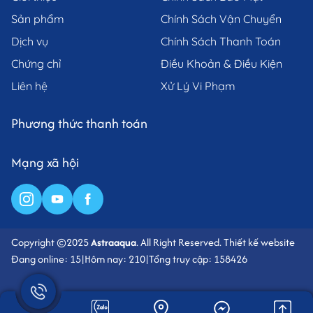
Sản phẩm
Chính Sách Vận Chuyển
II. Quy Trình Sản Xuất Tôm Sú Lột Vỏ & Chế Biến
Dịch vụ
Chính Sách Thanh Toán
Astra Aqua – Đạt Chuẩn Quốc Tế
Chứng chỉ
Điều Khoản & Điều Kiện
1. Nguồn nguyên liệu chọn lọc
Liên hệ
Xử Lý Vi Phạm
Tôm sú được thu hoạch từ vùng nuôi đạt chuẩn GlobalGAP, đảm
bảo không dư lượng kháng sinh, không tạp chất và đạt trọng
Phương thức thanh toán
lượng tối ưu. Sau khi được lựa chọn kỹ, tôm được đưa vào dây
chuyền chế biến khép kín đạt chuẩn HACCP và ISO 22000.
Mạng xã hội
Copyright ©2025
Astraaqua
. All Right Reserved.
Thiết kế website
Đang online: 15
|
Hôm nay: 210
|
Tổng truy cập: 158426