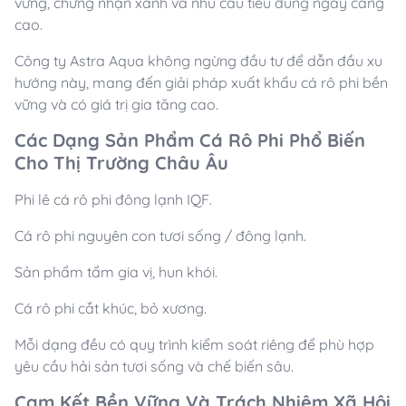
vững, chứng nhận xanh và nhu cầu tiêu dùng ngày càng
cao.
Công ty Astra Aqua không ngừng đầu tư để dẫn đầu xu
hướng này, mang đến giải pháp xuất khẩu cá rô phi bền
vững và có giá trị gia tăng cao.
Các Dạng Sản Phẩm Cá Rô Phi Phổ Biến
Cho Thị Trường Châu Âu
Phi lê cá rô phi đông lạnh IQF.
Cá rô phi nguyên con tươi sống / đông lạnh.
Sản phẩm tẩm gia vị, hun khói.
Cá rô phi cắt khúc, bỏ xương.
Mỗi dạng đều có quy trình kiểm soát riêng để phù hợp
yêu cầu hải sản tươi sống và chế biến sâu.
Cam Kết Bền Vững Và Trách Nhiệm Xã Hội