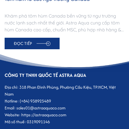
Khám phá tôm hùm Canada bền vững từ ngư trường
nước lạnh sạch nhất thế giới. Astra Aqua cung cấp tôm
hùm Canada cao cấp, chuẩn MSC, phù hợp nhà hàng &
gia đình. Nguồn gốc minh bạch – Chất lượng vượt trội.
ĐỌC TIẾP
CÔNG TY TNHH QUỐC TẾ ASTRA AQUA
Địa chỉ: 318 Phan Đình Phùng, Phường Cầu Kiệu, TP.HCM, Việt
Nam
Hotline: (+84) 938925489
Email: sales01@astraaquaco.com
Website: https://astraaquaco.com
Mã số thuế: 0319091146