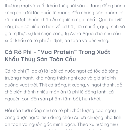
thương mại và xuất khẩu thủy hải sản – đang đồng hành
cùng các đối tác quốc tế mang đến những sản phẩm cá
rô phi đạt chuẩn châu Âu nghiêm ngặt nhất. Qua bài viết
này, bạn sẽ hiểu rõ hơn về cơ hội, tiêu chuẩn, quy trình và
giá trị thực sự khi chọn công ty Astra Aqua cho nhu cầu
xuất khẩu cá rô phi ổn định, an toàn và bền vững.
Cá Rô Phi – “Vua Protein” Trong Xuất
Khẩu Thủy Sản Toàn Cầu
Cá rô phi (Tilapia) là loài cá nước ngọt có tốc độ tăng
trưởng nhanh, khả năng thích nghi cao và giá trị dinh
dưỡng vượt trội. Thịt cá trắng, ít xương, vị ngọt thanh, dễ
chế biến thành nhiều món ăn từ phi lê đông lạnh, cá
nguyên con đến sản phẩm tẩm bột, hun khói.
Hải sản tươi sống như cá rô phi chất lượng cao ngày
càng được người tiêu dùng châu Âu ưa chuộng nhờ tính
an toàn và nguồn gốc minh bạch. Theo xu hướng tiêu