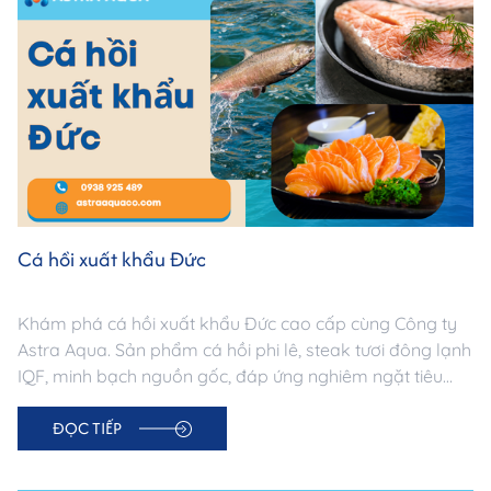
Cá hồi xuất khẩu Đức
Khám phá cá hồi xuất khẩu Đức cao cấp cùng Công ty
Astra Aqua. Sản phẩm cá hồi phi lê, steak tươi đông lạnh
IQF, minh bạch nguồn gốc, đáp ứng nghiêm ngặt tiêu
chuẩn thị trường Đức. Đối tác tin cậy cho doanh nghiệp
ĐỌC TIẾP
nhập khẩu thủy sản châu Âu.