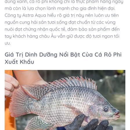
dùng xanh, cá rô phi không chỉ là thực phẩm hàng ngày
mà còn là lựa chọn lành mạnh cho gia đình hiện đại.
Công ty Astra Aqua hiểu rõ giá trị này nên luôn ưu tiên
nguồn cung hải sản tươi sống đạt chuẩn từ các vùng
nuôi đạt chứng nhận quốc tế, đảm bảo sản phẩm đến
tay khách hàng châu Âu vẫn giữ được độ tươi ngon tối
ưu.
Giá Trị Dinh Dưỡng Nổi Bật Của Cá Rô Phi
Xuất Khẩu