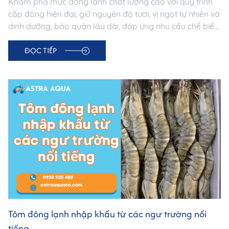
Khám phá mực đông lạnh chất lượng cao với quy trình
cấp đông hiện đại, giữ nguyên độ tươi, vị ngọt tự nhiên và
dinh dưỡng, bảo quản lâu dài, đáp ứng nhu cầu chế biến
đa dạng cho mọi bữa ăn.
ĐỌC TIẾP
Tôm đông lạnh nhập khẩu từ các ngư trường nổi
tiếng