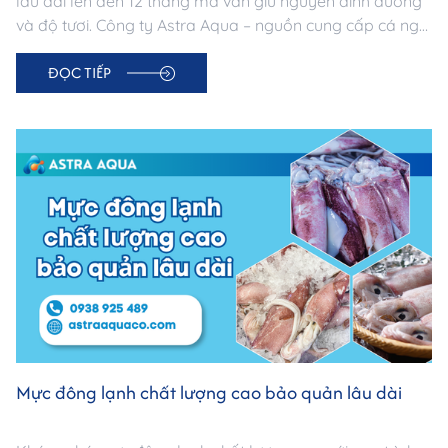
lâu dài lên đến 12 tháng mà vẫn giữ nguyên dinh dưỡng
và độ tươi. Công ty Astra Aqua – nguồn cung cấp cá ngừ
đông lạnh uy tín tại TP.HCM, đạt chuẩn xuất khẩu.
ĐỌC TIẾP
Mực đông lạnh chất lượng cao bảo quản lâu dài