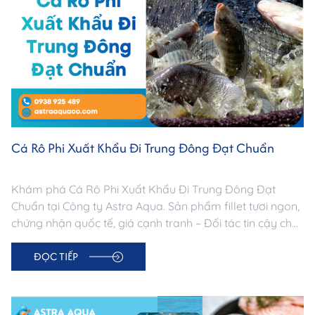
Cá Rô Phi Xuất Khẩu Đi Trung Đông Đạt Chuẩn
Khám phá Cá Rô Phi Xuất Khẩu Đi Trung Đông Đạt
Chuẩn tại Công ty Astra Aqua. Sản phẩm fillet tươi ngon,
chứng nhận quốc tế, giá cạnh tranh – Đối tác tin cậy cho
doanh nghiệp nhập khẩu Trung Đông.
ĐỌC TIẾP