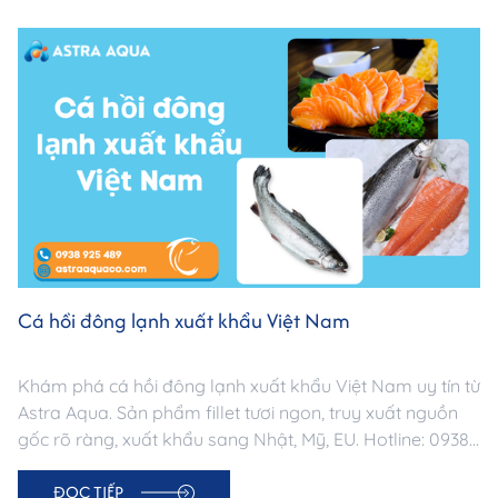
Cá hồi đông lạnh xuất khẩu Việt Nam
Khám phá cá hồi đông lạnh xuất khẩu Việt Nam uy tín từ
Astra Aqua. Sản phẩm fillet tươi ngon, truy xuất nguồn
gốc rõ ràng, xuất khẩu sang Nhật, Mỹ, EU. Hotline: 0938
925 489.
ĐỌC TIẾP