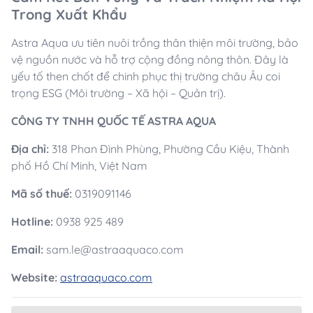
Trong Xuất Khẩu
Astra Aqua ưu tiên nuôi trồng thân thiện môi trường, bảo
vệ nguồn nước và hỗ trợ cộng đồng nông thôn. Đây là
yếu tố then chốt để chinh phục thị trường châu Âu coi
trọng ESG (Môi trường – Xã hội – Quản trị).
CÔNG TY TNHH QUỐC TẾ ASTRA AQUA
Địa chỉ:
318 Phan Đình Phùng, Phường Cầu Kiệu, Thành
phố Hồ Chí Minh, Việt Nam
Mã số thuế:
0319091146
Hotline:
0938 925 489
Email:
sam.le@astraaquaco.com
Website:
astraaquaco.com