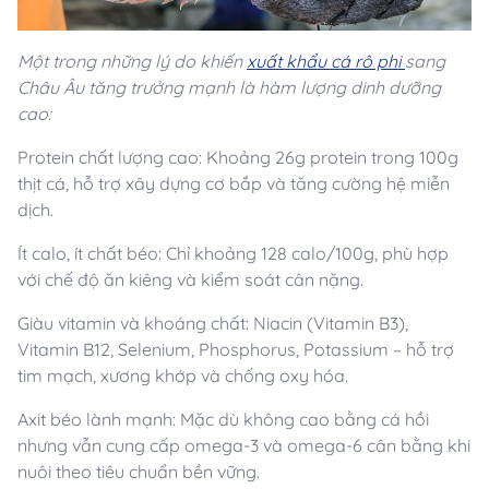
Một trong những lý do khiến
xuất khẩu cá rô phi
sang
Châu Âu tăng trưởng mạnh là hàm lượng dinh dưỡng
cao:
Protein chất lượng cao: Khoảng 26g protein trong 100g
thịt cá, hỗ trợ xây dựng cơ bắp và tăng cường hệ miễn
dịch.
Ít calo, ít chất béo: Chỉ khoảng 128 calo/100g, phù hợp
với chế độ ăn kiêng và kiểm soát cân nặng.
Giàu vitamin và khoáng chất: Niacin (Vitamin B3),
Vitamin B12, Selenium, Phosphorus, Potassium – hỗ trợ
tim mạch, xương khớp và chống oxy hóa.
Axit béo lành mạnh: Mặc dù không cao bằng cá hồi
nhưng vẫn cung cấp omega-3 và omega-6 cân bằng khi
nuôi theo tiêu chuẩn bền vững.