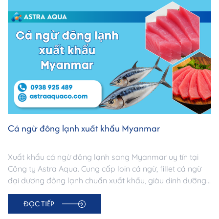
Cá ngừ đông lạnh xuất khẩu Myanmar
Xuất khẩu cá ngừ đông lạnh sang Myanmar uy tín tại
Công ty Astra Aqua. Cung cấp loin cá ngừ, fillet cá ngừ
đại dương đông lạnh chuẩn xuất khẩu, giàu dinh dưỡng,
nguồn gốc minh bạch. Đảm bảo chất lượng & logistics
ĐỌC TIẾP
chuyên nghiệp.