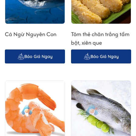
hương vị tươi ngon tự nhiên của tôm. Tôm thẻ chân trắng
là một nguồn cung cấp protein, omega-3 và các khoáng
chất quan trọng khác, rất tốt cho sức khỏe.
Cá Ngừ Nguyên Con
Tôm thẻ chân trắng tẩm
bột, xiên que
Báo Giá Ngay
Báo Giá Ngay
2. Quy Trình Sản Xuất Tôm Thẻ Chân Trắng Lột vỏ,
bỏ chỉ đen Tại Astra Aqua
Astra Aqua Int'l Co., Ltd luôn chú trọng đến chất lượng
sản phẩm trong từng khâu sản xuất. Quy trình chế biến