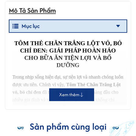
Mô Tả Sản Phẩm
Mục lục
TÔM THẺ CHÂN TRẮNG LỘT VỎ, BỎ
CHỈ ĐEN: GIẢI PHÁP HOÀN HẢO
CHO BỮA ĂN TIỆN LỢI VÀ BỔ
DƯỠNG
Trong nhịp sống hiện đại, sự tiện lợi và nhanh chóng luôn
được ưu tiên. Chính vì vậy,
Tôm Thẻ Chân Trắng Lột
vỏ, bỏ chỉ đen
đã trở thành một lựa chọn hàng đầu cho
Xem thêm
nhiều gia đình và nhà hàng. Sản phẩm này không chỉ
giúp tiết kiệm thời gian chế biến mà còn đảm bảo hương
vị tươi ngon và giàu dinh dưỡng của tôm.
Sản phẩm cùng loại