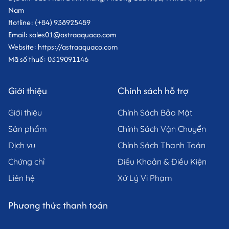
Nam
b. Quy Trình Lột Vỏ và Loại Bỏ Chỉ Đen Chuyên
Hotline: (+84) 938925489
Nghiệp
Email: sales01@astraaquaco.com
Website: https://astraaquaco.com
Quy trình lột vỏ và
bỏ chỉ đen
được thực hiện bằng máy
Mã số thuế: 0319091146
móc hiện đại, đảm bảo độ chính xác và vệ sinh. Công
nhân được đào tạo bài bản để kiểm soát chất lượng sản
Giới thiệu
Chính sách hỗ trợ
phẩm trong từng công đoạn.
Giới thiệu
Chính Sách Bảo Mật
c. Đóng Gói và Bảo Quản Theo Tiêu Chuẩn
Sản phẩm
Chính Sách Vận Chuyển
Sản phẩm
Tôm Thẻ Chân Trắng Lột vỏ, bỏ chỉ đen
Dịch vụ
Chính Sách Thanh Toán
được đóng gói trong bao bì kín, hút chân không và bảo
quản ở nhiệt độ thích hợp để giữ được độ tươi ngon và
Chứng chỉ
Điều Khoản & Điều Kiện
chất lượng. Chúng tôi sử dụng công nghệ cấp đông
Liên hệ
Xử Lý Vi Phạm
nhanh để giữ trọn vẹn hương vị và giá trị dinh dưỡng của
tôm.
Phương thức thanh toán
3. Astra Aqua: Đối Tác Tin Cậy Cung Cấp