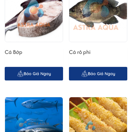
mang lại rất nhiều lợi ích cho người tiêu dùng, từ tiết kiệm
thời gian đến đảm bảo chất lượng sản phẩm.
a. Tiết Kiệm Thời Gian Chế Biến
Một trong những ưu điểm lớn nhất của
Tôm Thẻ Chân
Trắng Lột vỏ
là khả năng tiết kiệm thời gian chế biến
đáng kể. Người dùng không cần mất thời gian lột vỏ và
Cá Bớp
Cá rô phi
loại bỏ chỉ đen, giúp việc chuẩn bị bữa ăn trở nên nhanh
chóng và dễ dàng hơn bao giờ hết.
Báo Giá Ngay
Báo Giá Ngay
b. Đảm Bảo An Toàn Vệ Sinh Thực Phẩm
Sản phẩm
Tôm Thẻ Chân Trắng Lột vỏ, bỏ chỉ đen
được chế biến trong quy trình khép kín, đảm bảo an toàn
vệ sinh thực phẩm. Quy trình này giúp loại bỏ các tạp
chất và vi khuẩn có hại, mang đến cho người tiêu dùng
sản phẩm sạch và an toàn.
c. Hương Vị Tươi Ngon, Giàu Dinh Dưỡng
Tôm Thẻ Chân Trắng Lột vỏ, bỏ chỉ đen
vẫn giữ được