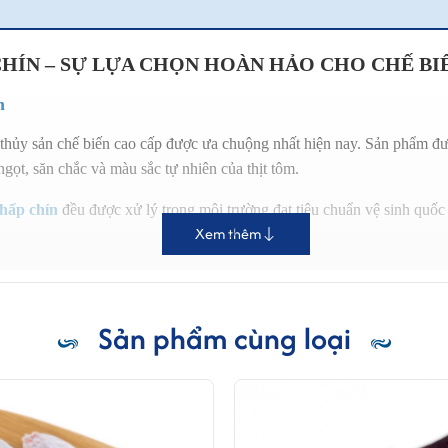
HÍN – SỰ LỰA CHỌN HOÀN HẢO CHO CHẾ BIẾ
n
thủy sản chế biến cao cấp được ưa chuộng nhất hiện nay. Sản phẩm đư
ọt, săn chắc và màu sắc tự nhiên của thịt tôm.
 hấp chín
đều được xử lý trong môi trường đạt tiêu chuẩn vệ sinh quốc 
Xem thêm
máy chế biến thực phẩm và xuất khẩu đi các thị trường khó tính như 
Sản phẩm cùng loại