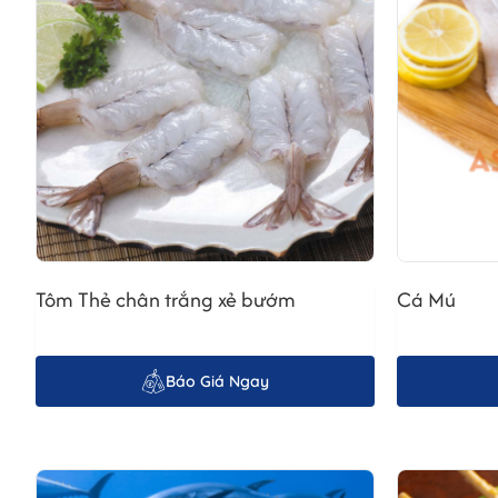
Tôm Thẻ chân trắng xẻ bướm
Cá Mú
2. Quy trình sản xuất tôm thẻ chân trắng hấp chín
Báo Giá Ngay
Để tạo nên một sản phẩm
tôm thẻ chân trắng
hấp chín hoàn
a. Chọn lọc nguyên liệu tươi sống
Tôm được thu mua trực tiếp từ các vùng nuôi đạt chuẩn Glob