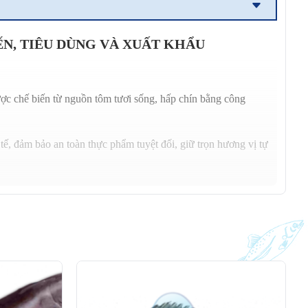
N, TIÊU DÙNG VÀ XUẤT KHẨU
ợc chế biến từ nguồn tôm tươi sống, hấp chín bằng công
tế, đảm bảo an toàn thực phẩm tuyệt đối, giữ trọn hương vị tự
Nhật Bản, Hàn Quốc, EU và Hoa Kỳ.