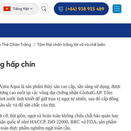
(+84) 938 925 489
Tiếng Việt
 Thẻ Chân Trắng
Tôm thẻ chân trắng lột vỏ và chế biến
g hấp chín
Astra Aqua là sản phẩm thủy sản cao cấp, sẵn sàng sử dụng, được
 lượng cao nuôi tại các vùng đạt chứng nhận GlobalGAP. Tôm
ơi nước tinh khiết để giữ trọn vị ngọt tự nhiên, sau đó cấp đông
àu sắc và độ săn chắc của thịt.
 cỡ, thịt giòn, ngọt và hoàn toàn không chứa chất bảo quản hay
 nhận quốc tế như HACCP, ISO 22000, BRC và FDA, sản phẩm
 toàn thực phẩm nghiêm ngặt toàn cầu.