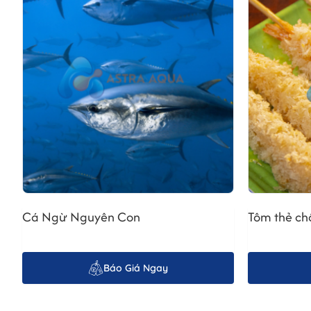
b. Làm sạch và phân loại
Sau khi thu hoạch, tôm được rửa sạch, phân loại theo kích cỡ 
c. Hấp chín bằng hơi nước tinh khiết
Quá trình hấp được thực hiện bằng nhiệt độ và áp suất chuẩn 
d. Cấp đông nhanh IQF (Individual Quick Frozen)
Sau khi hấp chín,
tôm thẻ chân trắng hấp chín
được cấp đông
e. Đóng gói và bảo quản
Tôm được đóng gói hút chân không hoặc khay nhựa, ghi rõ ng
Cuối cùng, sản phẩm được bảo quản ở nhiệt độ -18°C hoặc th
Cá Ngừ Nguyên Con
Tôm thẻ ch
Báo Giá Ngay