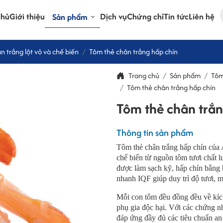
chủ
Giới thiệu
Dịch vụ
Chứng chỉ
Tin tức
Liên hệ
Sản phẩm
n trắng lột vỏ và chế biến
Tôm thẻ chân trắng hấp chín
Trang chủ
Sản phẩm
Tôm
Tôm thẻ chân trắng hấp chín
Tôm thẻ chân trắn
Thông tin sản phẩm
Tôm thẻ chân trắng hấp chín của 
chế biến từ nguồn tôm tươi chất
được làm sạch kỹ, hấp chín bằng h
nhanh IQF giúp duy trì độ tươi, m
Mỗi con tôm đều đồng đều về kích
phụ gia độc hại. Với các chứng
đáp ứng đầy đủ các tiêu chuẩn an