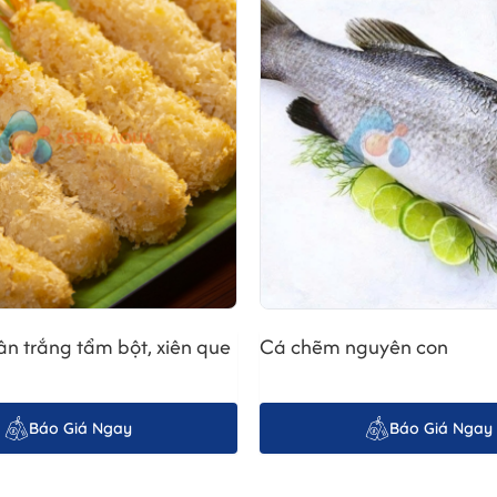
và chuyển vào quy trình hấp chín trong thời gian tối ưu để giữ độ ngọt 
xác, giúp tôm chín đều, giữ màu đỏ cam tự nhiên và không bị khô hoặc 
 từng con ở nhiệt độ sâu, đảm bảo thịt tôm vẫn giòn, tươi và dễ tách v
ày sản xuất, kích cỡ, mã lô hàng và hạn sử dụng.
ấp hơn cho đến khi xuất xưởng.
ân trắng tẩm bột, xiên que
Cá chẽm nguyên con
Báo Giá Ngay
Báo Giá Ngay