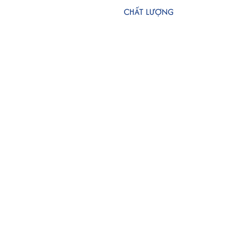
CHẤT LƯỢNG
G
HÀNG ĐẦU
Phương thức thanh toán
Mạng xã hội