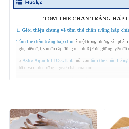
Mục lục
TÔM THẺ CHÂN TRẮNG HẤP C
1. Giới thiệu chung về tôm thẻ chân trắng hấp chí
Tôm thẻ chân trắng hấp chín
là một trong những sản phẩm 
nghệ hiện đại, sau đó cấp đông nhanh IQF để giữ nguyên độ ng
Tại
Astra Aqua Int’l Co., Ltd
,
mỗi con
tôm thẻ chân trắng
nhiên và dinh dưỡng nguyên bản của tôm.
Sản phẩm thích hợp cho nhà hàng, khách sạn, siêu thị, nhà 