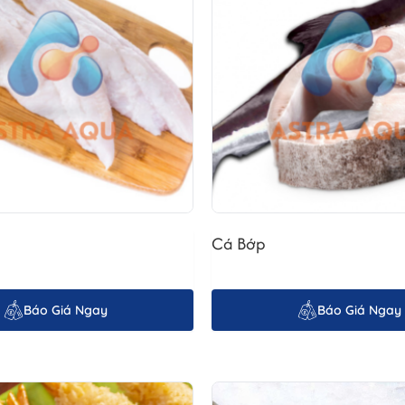
Cá Bớp
 hiện đại
Báo Giá Ngay
Báo Giá Ngay
 hảo,
Astra Aqua
áp dụng quy trình sản xuất khép kín, kết hợp giữa cô
alGAP, đảm bảo nguồn gốc rõ ràng, không kháng sinh, không tạp chất.