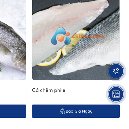
tự nhiên.
co rút.
ỏ khi chế biến.
Cá chẽm phile
Báo Giá Ngay