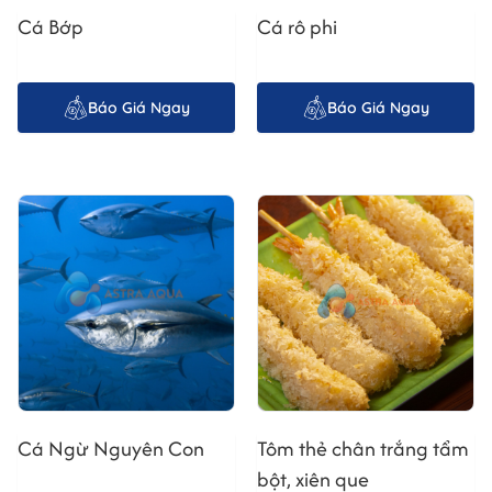
Cá Bớp
Cá rô phi
Báo Giá Ngay
Báo Giá Ngay
Ưu Điểm Của Cá Ngừ Đại Dương Cube So
Với Cá Ngừ Nguyên Con Hoặc Phi Lê
Truyền Thống
Tiện Lợi:
Tuna cube đã được sơ chế, cắt sẵn, giúp
tiết kiệm thời gian và công sức cho người chế biến.
Đảm Bảo Chất Lượng:
Quy trình cấp đông nhanh
giúp bảo quản cá ngừ tốt hơn, giữ được độ tươi
ngon, màu sắc và hương vị tự nhiên.
Kiểm Soát Khẩu Phần:
Dễ dàng kiểm soát lượng
cá ngừ sử dụng cho mỗi khẩu phần ăn, phù hợp
với nhu cầu dinh dưỡng khác nhau.
Cá Ngừ Nguyên Con
Tôm thẻ chân trắng tẩm
bột, xiên que