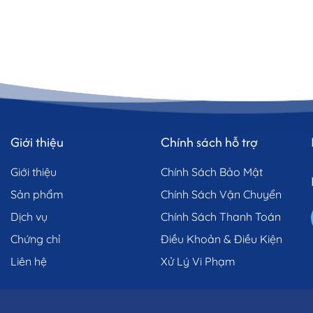
Giới thiệu
Chính sách hỗ trợ
Giới thiệu
Chính Sách Bảo Mật
hỏe
Sản phẩm
Chính Sách Vận Chuyển
hiều lợi ích cho sức khỏe. Hàm lượng omega-3 dồi dào trong cá hồi c
Dịch vụ
Chính Sách Thanh Toán
 cá hồi còn là nguồn cung cấp protein, vitamin D và các khoáng chất thi
Chứng chỉ
Điều Khoản & Điều Kiện
Liên hệ
Xử Lý Vi Phạm
ức khỏe tim mạch. Chúng giúp giảm nguy cơ mắc các bệnh tim mạch, độ
khỏe mạnh.