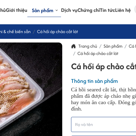
chủ
Giới thiệu
Dịch vụ
Chứng chỉ
Tin tức
Liên hệ
Sản phẩm
mi & chế biến sẵn
Cá hồi áp chảo cắt lát
Trang chủ
Sản phẩm
Cá 
Cá hồi áp chảo cắt lát
Cá hồi áp chảo cắt
Thông tin sản phẩm
Cá hồi seared cắt lát, thịt h
phẩm đã được áp chảo nhẹ giữ
hay món ăn cao cấp. Đóng gói
đình.