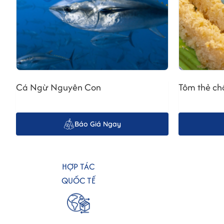
Chất lượng của cá hồi quyết định phần lớn hương vị của món 
chắc, đàn hồi tốt khi ấn nhẹ. Nếu mua cá hồi đông lạnh, hãy 
2. Chuẩn Bị và Ướp Cá Hồi
Trước khi áp chảo, cá hồi cần được sơ chế sạch sẽ và ướp gia
ít tỏi băm hoặc gừng để tăng thêm hương vị. Để cá ngấm gia 
3. Kỹ Thuật Áp Chảo Cá Hồi Hoàn Hảo
Cá Ngừ Nguyên Con
Tôm thẻ ch
Sử dụng chảo chống dính là lựa chọn tốt nhất để áp chảo cá 
trong khoảng 3-4 phút hoặc cho đến khi cá chín vàng đều. Lưu
Báo Giá Ngay
HỢP TÁC
QUỐC TẾ