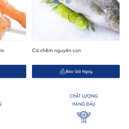
 mỡ đều đặn và không có mùi tanh khó chịu. Thịt cá phải
ng lại nhiều lần.
 giấy ăn. Ướp cá với một chút muối, tiêu, và có thể thêm một
ín
Cá chẽm nguyên con
nóng, nhẹ nhàng đặt miếng cá hồi vào chảo, áp chảo mỗi mặt
ên.
Báo Giá Ngay
CHẤT LƯỢNG
G
HÀNG ĐẦU