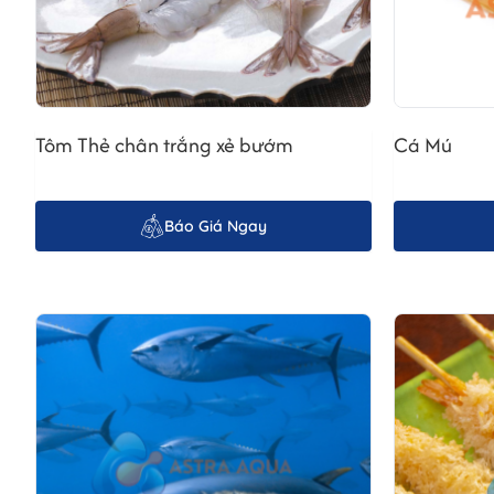
I. Tại Sao Cá Hồi Áp Chảo Cắt Lát Lại Được Ưa
Sự phổ biến của
cá hồi áp chảo cắt lát
đến từ nhiều yếu tố. 
hồi có hương vị đặc trưng, béo ngậy nhưng không ngấy, dễ dàng
Tôm Thẻ chân trắng xẻ bướm
Cá Mú
đối với những người quan tâm đến sức khỏe.
II. Phân Biệt Cá Hồi Áp Chảo Cắt Lát và Cá Ngừ
Báo Giá Ngay
Mặc dù cả cá hồi và
cá hồi cắt lát áp chảo
đều là những món 
đặn, thịt mềm và béo ngậy hơn. Trong khi đó,
cá hồi cắt lát 
omega-3, nhưng hàm lượng vitamin và khoáng chất có thể khác
III. Bí Quyết Áp Chảo Cá Hồi Cắt Lát Ngon Chuẩ
Để có được món
cá hồi áp chảo
cắt lát hoàn hảo, việc lựa c
tay chế biến món ăn này tại nhà.
1. Lựa Chọn Cá Hồi Tươi Ngon