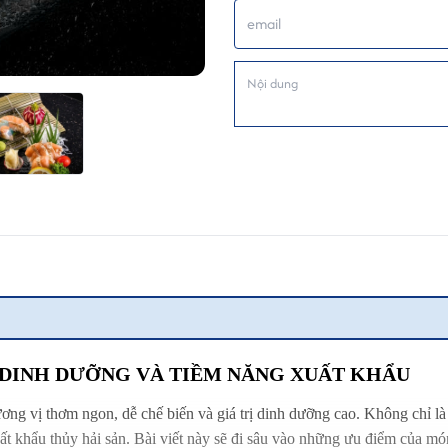
 DINH DƯỠNG VÀ TIỀM NĂNG XUẤT KHẨU
g vị thơm ngon, dễ chế biến và giá trị dinh dưỡng cao. Không chỉ là l
 khẩu thủy hải sản. Bài viết này sẽ đi sâu vào những ưu điểm của món 