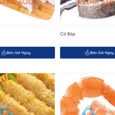
 Chuộng?
Thứ nhất, đây là một món ăn dễ dàng thực hiện, phù hợp với cả những 
 kết hợp với nhiều loại gia vị và rau củ. Cuối cùng, giá trị dinh dưỡn
Cá Bớp
 Cắt Lát Áp Chảo
Báo Giá Ngay
Báo Giá Ngay
ăn ngon và bổ dưỡng, nhưng chúng có những đặc điểm khác biệt rõ rệ
áp chảo
có màu đỏ tươi hoặc đỏ thẫm, vân mỡ ít hơn, thịt chắc và có vị 
 nhau tùy thuộc vào giống cá và điều kiện nuôi trồng.
n Vị
họn nguyên liệu tươi ngon và áp dụng đúng kỹ thuật là vô cùng quan trọ