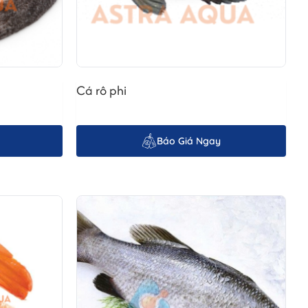
người mới bắt đầu làm quen với việc nấu nướng. Thứ hai, cá
g cao của cá hồi, đặc biệt là omega-3, là một điểm cộng lớn
Cá rô phi
Báo Giá Ngay
t. Cá hồi thường có màu cam đặc trưng, vân mỡ xen kẽ đều
ngọt thanh. Về dinh dưỡng, cả hai loại cá đều giàu protein và
ng. Dưới đây là hướng dẫn chi tiết từng bước để bạn có thể tự