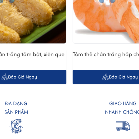
ăn. Khi chọn cá hồi, nên ưu tiên những miếng cá có màu cam tươi, vân
đảm bảo rằng cá được bảo quản đúng cách và không có dấu hiệu bị rã đô
 vị vừa ăn. Rửa nhẹ nhàng miếng cá dưới vòi nước lạnh, thấm khô bằng
vị trong khoảng 15-20 phút.
ân trắng tẩm bột, xiên que
Tôm thẻ chân trắng hấp ch
hồi. Đặt chảo lên bếp, đun nóng với một chút dầu ăn hoặc bơ. Khi dầu 
 ý không nên áp chảo quá lâu, vì cá sẽ bị khô và mất đi độ ngọt tự nhi
Báo Giá Ngay
Báo Giá Ngay
ĐA DẠNG
GIAO HÀNG
SẢN PHẨM
NHANH CHÓN