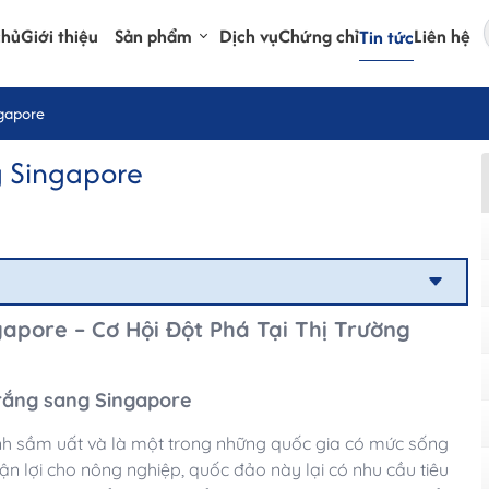
chủ
Giới thiệu
Sản phẩm
Dịch vụ
Chứng chỉ
Liên hệ
Tin tức
ngapore
g Singapore
pore – Cơ Hội Đột Phá Tại Thị Trường
rắng sang Singapore
ính sầm uất và là một trong những quốc gia có mức sống
ận lợi cho nông nghiệp, quốc đảo này lại có nhu cầu tiêu