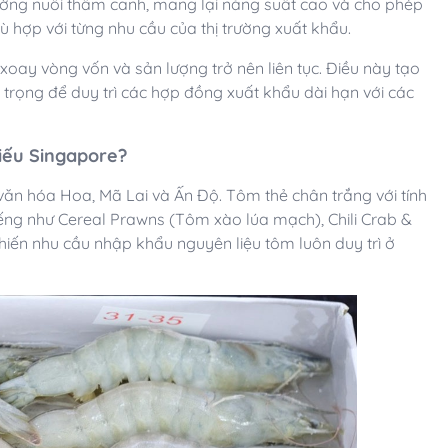
trường nuôi thâm canh, mang lại năng suất cao và cho phép
ù hợp với từng nhu cầu của thị trường xuất khẩu.
xoay vòng vốn và sản lượng trở nên liên tục. Điều này tạo
trọng để duy trì các hợp đồng xuất khẩu dài hạn với các
hiếu Singapore?
ăn hóa Hoa, Mã Lai và Ấn Độ. Tôm thẻ chân trắng với tính
ếng như Cereal Prawns (Tôm xào lúa mạch), Chili Crab &
ến nhu cầu nhập khẩu nguyên liệu tôm luôn duy trì ở