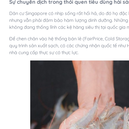
Sự chuyển dịch trong thói quen tiêu dùng hải s
Dân cư Singapore có nhịp sống rất hối hả, do đó họ đặc b
nhưng vẫn phải đảm bảo hàm lượng dinh dưỡng. Những mặ
không đang thống lĩnh các kệ hàng siêu thị tại quốc gia 
Để chen chân vào hệ thống bán lẻ (FairPrice, Cold Stora
quy trình sản xuất sạch, có các chứng nhận quốc tế như
nhà cung cấp thực sự có thực lực.