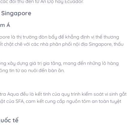
các đối thủ đến từ Ấn Độ hay Ecuador.
g Singapore
am Á
pore là thị trường đòn bẩy để khẳng định vị thế thương
ết chặt chẽ với các nhà phân phối nội địa Singapore, thấu
ờng xây dựng giá trị gia tăng, mang đến những lô hàng
ng tin từ ao nuôi đến bàn ăn.
a Aqua đều là kết tinh của quy trình kiểm soát vi sinh gắt
ngặt của SFA, cam kết cung cấp nguồn tôm an toàn tuyệt
quốc tế