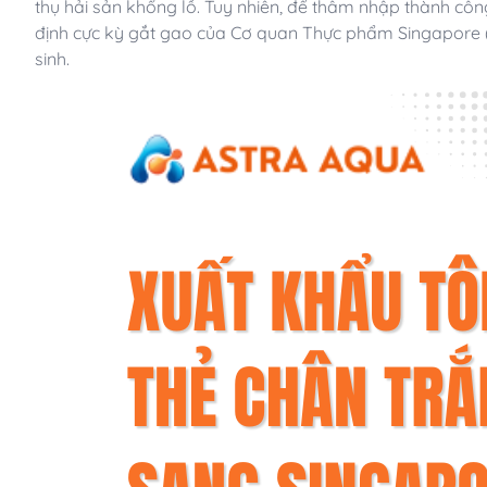
thụ hải sản khổng lồ. Tuy nhiên, để thâm nhập thành c
định cực kỳ gắt gao của Cơ quan Thực phẩm Singapore (
sinh.