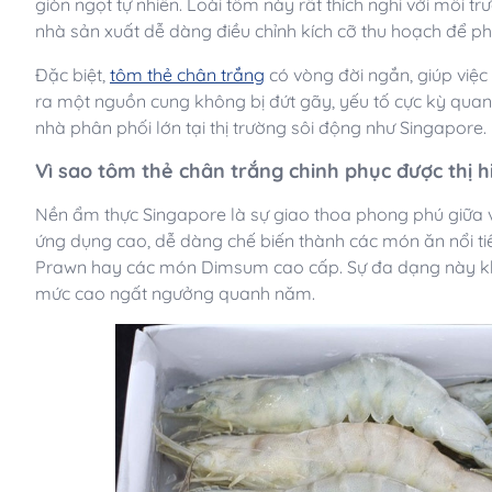
giòn ngọt tự nhiên. Loài tôm này rất thích nghi với môi 
nhà sản xuất dễ dàng điều chỉnh kích cỡ thu hoạch để ph
Đặc biệt,
tôm thẻ chân trắng
có vòng đời ngắn, giúp việc 
ra một nguồn cung không bị đứt gãy, yếu tố cực kỳ quan 
nhà phân phối lớn tại thị trường sôi động như Singapore.
Vì sao tôm thẻ chân trắng chinh phục được thị 
Nền ẩm thực Singapore là sự giao thoa phong phú giữa v
ứng dụng cao, dễ dàng chế biến thành các món ăn nổi ti
Prawn hay các món Dimsum cao cấp. Sự đa dạng này khi
mức cao ngất ngưởng quanh năm.