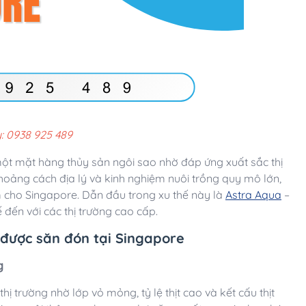
: 0938 925 489
một mặt hàng thủy sản ngôi sao nhờ đáp ứng xuất sắc thị
khoảng cách địa lý và kinh nghiệm nuôi trồng quy mô lớn,
 cho Singapore. Dẫn đầu trong xu thế này là
Astra Aqua
–
đến với các thị trường cao cấp.
 được săn đón tại Singapore
g
 trường nhờ lớp vỏ mỏng, tỷ lệ thịt cao và kết cấu thịt