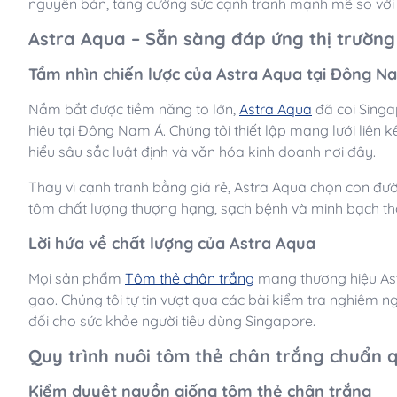
nguyên bản, tăng cường sức cạnh tranh mạnh mẽ so với 
Astra Aqua – Sẵn sàng đáp ứng thị trườn
Tầm nhìn chiến lược của Astra Aqua tại Đông N
Nắm bắt được tiềm năng to lớn,
Astra Aqua
đã coi Singa
hiệu tại Đông Nam Á. Chúng tôi thiết lập mạng lưới liên k
hiểu sâu sắc luật định và văn hóa kinh doanh nơi đây.
Thay vì cạnh tranh bằng giá rẻ, Astra Aqua chọn con đư
tôm chất lượng thượng hạng, sạch bệnh và minh bạch thô
Lời hứa về chất lượng của Astra Aqua
Mọi sản phẩm
Tôm thẻ chân trắng
mang thương hiệu Astr
gao. Chúng tôi tự tin vượt qua các bài kiểm tra nghiêm 
đối cho sức khỏe người tiêu dùng Singapore.
Quy trình nuôi tôm thẻ chân trắng chuẩn 
Kiểm duyệt nguồn giống tôm thẻ chân trắng