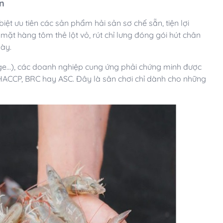
ản
iệt ưu tiên các sản phẩm hải sản sơ chế sẵn, tiện lợi
t hàng tôm thẻ lột vỏ, rút chỉ lưng đóng gói hút chân
này.
ge...), các doanh nghiệp cung ứng phải chứng minh được
 HACCP, BRC hay ASC. Đây là sân chơi chỉ dành cho những