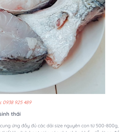
: 0938 925 489
inh thái
i cung ứng đầy đủ các dải size nguyên con từ 500-800g,