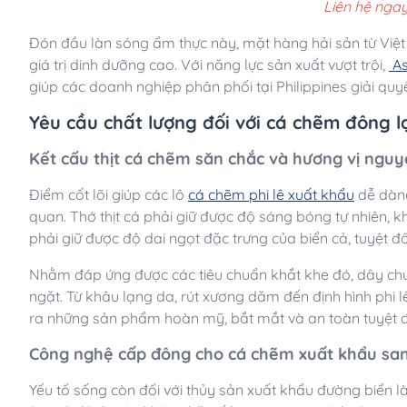
Liên hệ ngay
Đón đầu làn sóng ẩm thực này, mặt hàng hải sản từ Việ
giá trị dinh dưỡng cao. Với năng lực sản xuất vượt trội,
As
giúp các doanh nghiệp phân phối tại Philippines giải quyế
Yêu cầu chất lượng đối với cá chẽm đông 
Kết cấu thịt cá chẽm săn chắc và hương vị ngu
Điểm cốt lõi giúp các lô
cá chẽm phi lê xuất khẩu
dễ dàng
quan. Thớ thịt cá phải giữ được độ sáng bóng tự nhiên, k
phải giữ được độ dai ngọt đặc trưng của biển cả, tuyệt đ
Nhằm đáp ứng được các tiêu chuẩn khắt khe đó, dây chu
ngặt. Từ khâu lạng da, rút xương dăm đến định hình phi l
ra những sản phẩm hoàn mỹ, bắt mắt và an toàn tuyệt đố
Công nghệ cấp đông cho cá chẽm xuất khẩu san
Yếu tố sống còn đối với thủy sản xuất khẩu đường biển