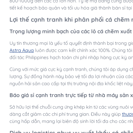
800-1000g đến các cỡ lớn hơn. Tỷ lệ mạ băng cũng được 
tiết kế hoạch bảo quản và tối ưu hóa giá thành bán sỉ tại
Lợi thế cạnh tranh khi phân phối cá chẽm
Trọng lượng minh bạch của các lô cá chẽm xuất
Uy tín thương mại là yếu tố quyết định thành bại trong g
Astra Aqua
luôn được cam kết chính xác 100%. Chúng tôi 
đối tác Philippines hạch toán chi phí nhập hàng cực kỳ a
Cùng với mức giá cực kỳ cạnh tranh, chúng tôi áp dụng c
lượng. Sự đồng hành này bảo vệ tối đa lợi nhuận của các
nguồn hải sản cao cấp tại thị trường nội địa khốc liệt này
Báo giá sỉ cạnh tranh trực tiếp từ nhà máy sản 
Sở hữu lợi thế chuỗi cung ứng khép kín từ các vùng nuôi 
dàng cắt giảm các chi phí trung gian. Điều này giúp
thươ
cùng hấp dẫn, mang lại biên độ sinh lời tối đa cho các n
Dịch vụ logistics phục vụ xuất khẩu cá chẽ