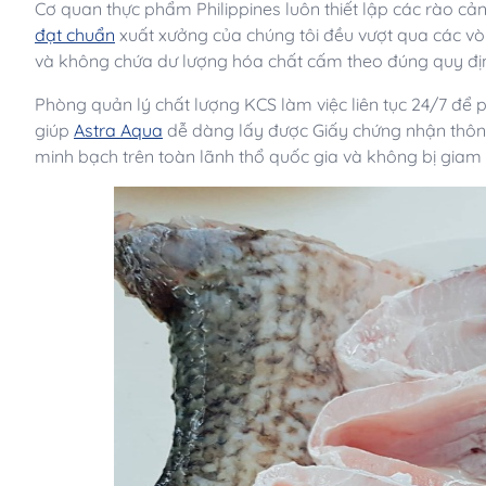
Cơ quan thực phẩm Philippines luôn thiết lập các rào cản
đạt chuẩn
xuất xưởng của chúng tôi đều vượt qua các vò
và không chứa dư lượng hóa chất cấm theo đúng quy địn
Phòng quản lý chất lượng KCS làm việc liên tục 24/7 để 
giúp
Astra Aqua
dễ dàng lấy được Giấy chứng nhận thô
minh bạch trên toàn lãnh thổ quốc gia và không bị giam l