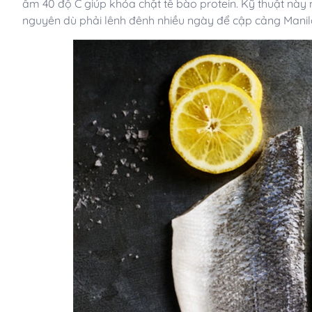
âm 40 độ C giúp khóa chặt tế bào protein. Kỹ thuật này 
nguyên dù phải lênh đênh nhiều ngày để cập cảng Manil