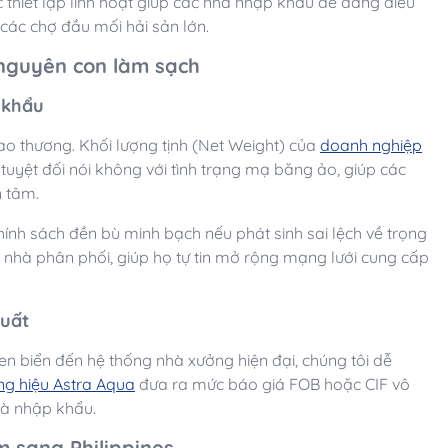
thiết lập linh hoạt giúp các nhà nhập khẩu dễ dàng điều
 các chợ đầu mối hải sản lớn.
 nguyên con làm sạch
 khẩu
iao thương. Khối lượng tịnh (Net Weight) của
doanh nghiệp
tuyệt đối nói không với tình trạng mạ băng ảo, giúp các
n tâm.
hính sách đền bù minh bạch nếu phát sinh sai lệch về trọng
 nhà phân phối, giúp họ tự tin mở rộng mạng lưới cung cấp
.
xuất
ven biển đến hệ thống nhà xưởng hiện đại, chúng tôi dễ
ng hiệu Astra Aqua
đưa ra mức báo giá FOB hoặc CIF vô
hà nhập khẩu.
m sang Philippines