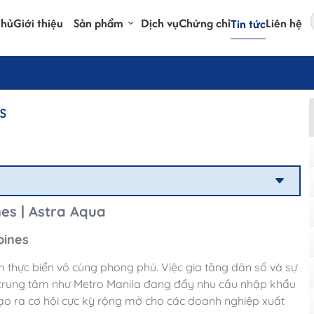
chủ
Giới thiệu
Sản phẩm
Dịch vụ
Chứng chỉ
Liên hệ
Tin tức
s
es | Astra Aqua
pines
m thực biển vô cùng phong phú. Việc gia tăng dân số và sự
c trung tâm như Metro Manila đang đẩy nhu cầu nhập khẩu
tạo ra cơ hội cực kỳ rộng mở cho các doanh nghiệp xuất