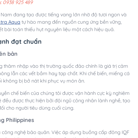
: 0938 925 489
t Nam đang tạo được tiếng vang lớn nhờ độ tươi ngon và
tra Aqua
tự hào mang đến nguồn cung ứng bền vững,
t bài toán thiếu hụt nguyên liệu một cách hiệu quả.
lạnh đạt chuẩn
yên bản
 thâm nhập vào thị trường quốc đảo chính là giá trị cảm
hông lẫn các vết bầm hay tạp chất. Khi chế biến, miếng cá
ối không bị bở nát khi phục vụ món ăn.
yền chế biến của chúng tôi được vận hành cực kỳ nghiêm
ê đều được thực hiện bởi đội ngũ công nhân lành nghề, tạo
i cho người tiêu dùng cuối cùng.
g Philippines
 là công nghệ bảo quản. Việc áp dụng buồng cấp đông IQF