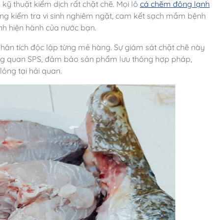
 kỹ thuật kiểm dịch rất chặt chẽ. Mọi lô
cá chẽm đông lạnh
ng kiểm tra vi sinh nghiêm ngặt, cam kết sạch mầm bệnh
h hiện hành của nước bạn.
phân tích độc lập từng mẻ hàng. Sự giám sát chặt chẽ này
ng quan SPS, đảm bảo sản phẩm lưu thông hợp pháp,
ỏng tại hải quan.