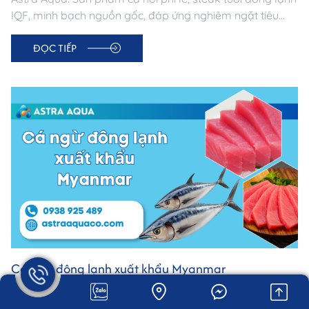
IQF, minh bạch nguồn gốc, đáp ứng nghiêm ngặt tiêu
chuẩn thị trường Đức. Đối tác tin cậy cho doanh nghiệp
ĐỌC TIẾP
nhập khẩu thủy sản châu Âu.
Cá ngừ đông lạnh xuất khẩu Myanmar
Xuất khẩu cá ngừ đông lạnh sang Myanmar uy tín tại