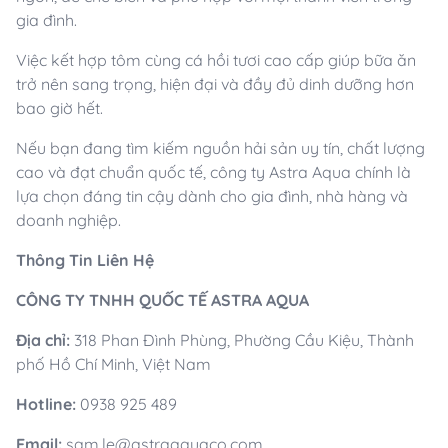
gia đình.
Việc kết hợp tôm cùng cá hồi tươi cao cấp giúp bữa ăn
trở nên sang trọng, hiện đại và đầy đủ dinh dưỡng hơn
bao giờ hết.
Nếu bạn đang tìm kiếm nguồn hải sản uy tín, chất lượng
cao và đạt chuẩn quốc tế, công ty Astra Aqua chính là
lựa chọn đáng tin cậy dành cho gia đình, nhà hàng và
doanh nghiệp.
Thông Tin Liên Hệ
CÔNG TY TNHH QUỐC TẾ ASTRA AQUA
Địa chỉ:
318 Phan Đình Phùng, Phường Cầu Kiệu, Thành
phố Hồ Chí Minh, Việt Nam
Hotline:
0938 925 489
Email:
sam.le@astraaquaco.com