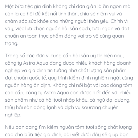
Một bữa tiệc gia đình không chỉ đơn giản là ăn ngon mà
còn là cơ hội để kết nối tình thân, chia sẻ niềm vui và
chăm sóc sức khỏe cho những người thân yêu. Chính vì
vậy, việc lựa chọn nguồn hải sản sạch, tươi ngon và đạt
chuẩn an toàn thực phẩm đóng vai trò vô cùng quan
trọng.
Trong số các đơn vị cung cấp hải sản uy tín hiện nay,
công ty Astra Aqua đang được nhiều khách hàng doanh
nghiệp và gia đình tin tưởng nhờ chất lượng sản phẩm
đạt chuẩn quốc tế, quy trình kiểm định nghiêm ngặt cùng
nguồn hàng ổn định. Không chỉ nổi bật với các dòng tôm
cao cấp, công ty Astra Aqua còn được biết đến với nhiều
sản phẩm như cá hồi tươi nhập khẩu, cá ngừ đại dương,
thủy hải sản đông lạnh và dịch vụ sourcing chuyên
nghiệp.
Nếu bạn đang tìm kiếm nguồn tôm tươi sống chất lượng
cao cho bữa tiệc gia đình, bài viết dưới đây sẽ giúp bạn