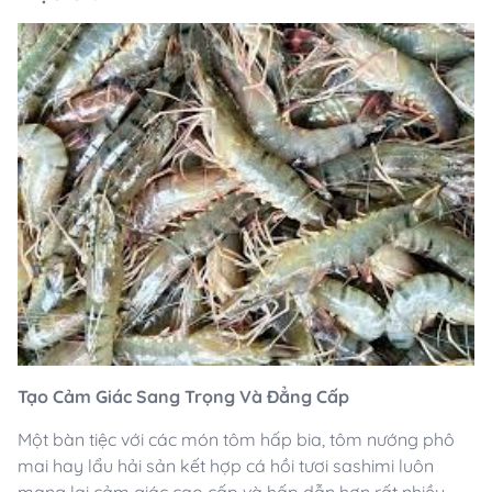
Tạo Cảm Giác Sang Trọng Và Đẳng Cấp
Một bàn tiệc với các món tôm hấp bia, tôm nướng phô
mai hay lẩu hải sản kết hợp cá hồi tươi sashimi luôn
mang lại cảm giác cao cấp và hấp dẫn hơn rất nhiều.