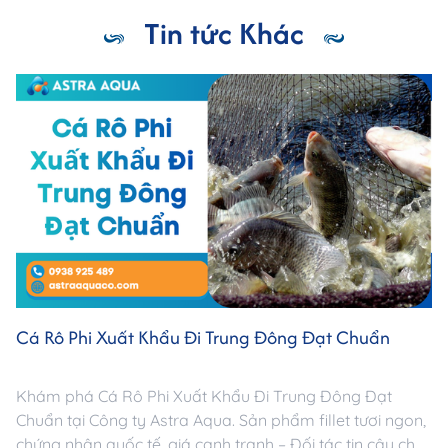
Tin tức Khác
Cá Rô Phi Xuất Khẩu Đi Trung Đông Đạt Chuẩn
Khám phá Cá Rô Phi Xuất Khẩu Đi Trung Đông Đạt
Chuẩn tại Công ty Astra Aqua. Sản phẩm fillet tươi ngon,
chứng nhận quốc tế, giá cạnh tranh – Đối tác tin cậy cho