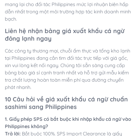
mang lại cho đối tác Philippines mức lợi nhuận biên hấp
dẫn nhất trong một môi trường hợp tác kinh doanh minh
bạch.
Liên hệ nhận bảng giá xuất khẩu cá ngừ
đông lạnh ngay
Các công ty thương mại, chuỗi ẩm thực và tổng kho lạnh
tại Philippines đang cần tìm đối tác trực tiếp với giá gốc,
xin vui lòng kết nối ngay. Chúng tôi sẵn sàng cung cấp
bảng báo giá sỉ cạnh tranh nhất và hỗ trợ gửi mẫu kiểm
tra chất lượng hoàn toàn miễn phí qua đường chuyển
phát nhanh.
10 Câu hỏi về giá xuất khẩu cá ngừ chuẩn
sashimi sang Philippines
1. Giấy phép SPS có bắt buộc khi nhập khẩu cá ngừ vào
Philippines không?
Trả lời:
Bắt buộc 100%. SPS Import Clearance là giấy