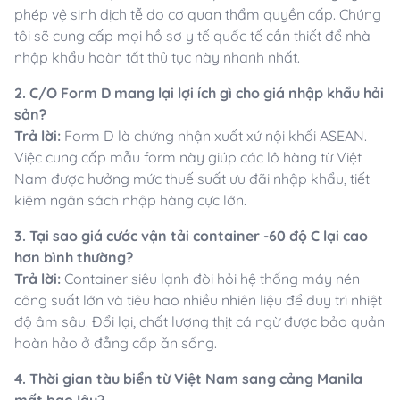
phép vệ sinh dịch tễ do cơ quan thẩm quyền cấp. Chúng
tôi sẽ cung cấp mọi hồ sơ y tế quốc tế cần thiết để nhà
nhập khẩu hoàn tất thủ tục này nhanh nhất.
2. C/O Form D mang lại lợi ích gì cho giá nhập khẩu hải
sản?
Trả lời:
Form D là chứng nhận xuất xứ nội khối ASEAN.
Việc cung cấp mẫu form này giúp các lô hàng từ Việt
Nam được hưởng mức thuế suất ưu đãi nhập khẩu, tiết
kiệm ngân sách nhập hàng cực lớn.
3. Tại sao giá cước vận tải container -60 độ C lại cao
hơn bình thường?
Trả lời:
Container siêu lạnh đòi hỏi hệ thống máy nén
công suất lớn và tiêu hao nhiều nhiên liệu để duy trì nhiệt
độ âm sâu. Đổi lại, chất lượng thịt cá ngừ được bảo quản
hoàn hảo ở đẳng cấp ăn sống.
4. Thời gian tàu biển từ Việt Nam sang cảng Manila