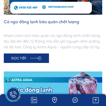
Cá ngừ đông lạnh bảo quản chất lượng
Khám phá cách bảo quản cá ngừ đông lạnh chất lượng
lâu dài lên đến 12 tháng mà vẫn giữ nguyên dinh dưỡng
và độ tươi. Công ty Astra Aqua – nguồn cung cấp cá ngừ
đông lạnh uy tín tại TP.HCM, đạt chuẩn xuất khẩu.
ĐỌC TIẾP