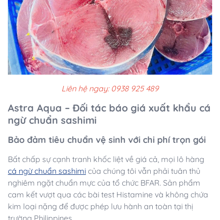
Liên hệ ngay: 0938 925 489
Astra Aqua – Đối tác báo giá xuất khẩu cá
ngừ chuẩn sashimi
Bảo đảm tiêu chuẩn vệ sinh với chi phí trọn gói
Bất chấp sự cạnh tranh khốc liệt về giá cả, mọi lô hàng
cá ngừ chuẩn sashimi
của chúng tôi vẫn phải tuân thủ
nghiêm ngặt chuẩn mực của tổ chức BFAR. Sản phẩm
cam kết vượt qua các bài test Histamine và không chứa
kim loại nặng để được phép lưu hành an toàn tại thị
trường Philippines.