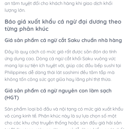
an tâm tuyệt đối cho khách hàng khi giao dịch khối
lượng lớn.
Báo giá xuất khẩu cá ngừ đại dương theo
từng phân khúc
Giá sản phẩm cá ngừ cắt Saku chuẩn nhà hàng
Đây là quy cách có mức giá rất được săn đón do tính
ứng dụng cao. Dòng cá ngừ cắt khối Saku vuông vức
mang lại sự tiện ích tuyệt vời, giúp các đầu bếp sushi tại
Philippines dễ dàng thái lát sashimi đều tăm tắp mà
không tốn công sức gọt giũa hay lãng phí thịt thừa.
Giá sản phẩm cá ngừ nguyên con làm sạch
(HGT)
Sản phẩm loại bỏ đầu và nội tạng có mức giá xuất khẩu
vô cùng kinh tế. Phân khúc này là sự lựa chọn số một
cho các khu chợ truyền thống hoặc sàn đấu giá hải sản