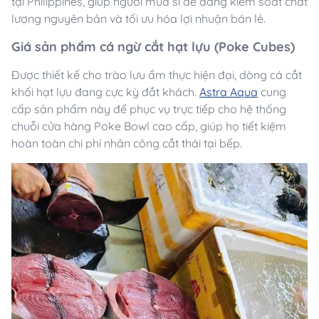
tại Philippines, giúp người mua sỉ dễ dàng kiểm soát chất
lượng nguyên bản và tối ưu hóa lợi nhuận bán lẻ.
Giá sản phẩm cá ngừ cắt hạt lựu (Poke Cubes)
Được thiết kế cho trào lưu ẩm thực hiện đại, dòng cá cắt
khối hạt lựu đang cực kỳ đắt khách.
Astra Aqua
cung
cấp sản phẩm này để phục vụ trực tiếp cho hệ thống
chuỗi cửa hàng Poke Bowl cao cấp, giúp họ tiết kiệm
hoàn toàn chi phí nhân công cắt thái tại bếp.