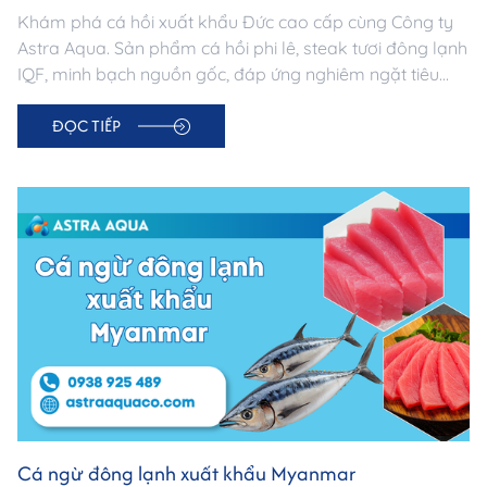
Khám phá cá hồi xuất khẩu Đức cao cấp cùng Công ty
Astra Aqua. Sản phẩm cá hồi phi lê, steak tươi đông lạnh
IQF, minh bạch nguồn gốc, đáp ứng nghiêm ngặt tiêu
chuẩn thị trường Đức. Đối tác tin cậy cho doanh nghiệp
ĐỌC TIẾP
nhập khẩu thủy sản châu Âu.
Cá ngừ đông lạnh xuất khẩu Myanmar