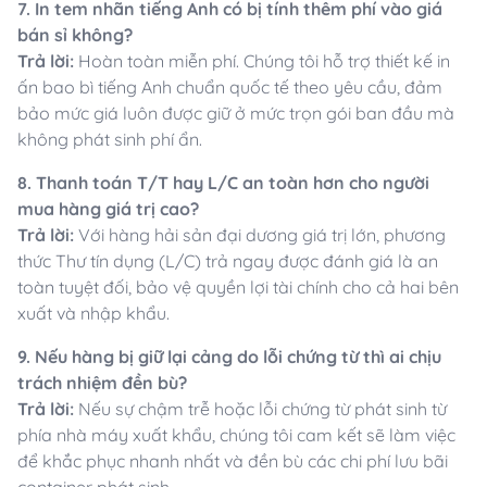
7. In tem nhãn tiếng Anh có bị tính thêm phí vào giá
bán sỉ không?
Trả lời:
Hoàn toàn miễn phí. Chúng tôi hỗ trợ thiết kế in
ấn bao bì tiếng Anh chuẩn quốc tế theo yêu cầu, đảm
bảo mức giá luôn được giữ ở mức trọn gói ban đầu mà
không phát sinh phí ẩn.
8. Thanh toán T/T hay L/C an toàn hơn cho người
mua hàng giá trị cao?
Trả lời:
Với hàng hải sản đại dương giá trị lớn, phương
thức Thư tín dụng (L/C) trả ngay được đánh giá là an
toàn tuyệt đối, bảo vệ quyền lợi tài chính cho cả hai bên
xuất và nhập khẩu.
9. Nếu hàng bị giữ lại cảng do lỗi chứng từ thì ai chịu
trách nhiệm đền bù?
Trả lời:
Nếu sự chậm trễ hoặc lỗi chứng từ phát sinh từ
phía nhà máy xuất khẩu, chúng tôi cam kết sẽ làm việc
để khắc phục nhanh nhất và đền bù các chi phí lưu bãi