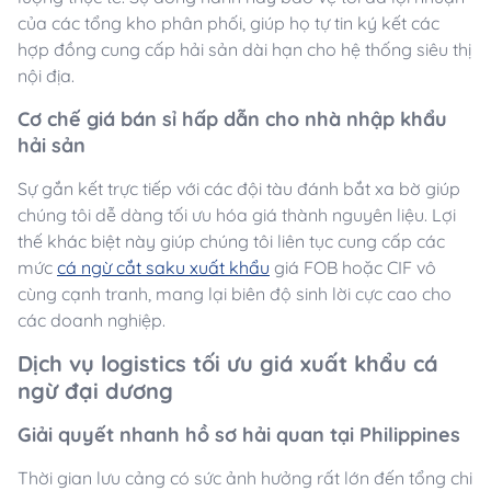
của các tổng kho phân phối, giúp họ tự tin ký kết các
hợp đồng cung cấp hải sản dài hạn cho hệ thống siêu thị
nội địa.
Cơ chế giá bán sỉ hấp dẫn cho nhà nhập khẩu
hải sản
Sự gắn kết trực tiếp với các đội tàu đánh bắt xa bờ giúp
chúng tôi dễ dàng tối ưu hóa giá thành nguyên liệu. Lợi
thế khác biệt này giúp chúng tôi liên tục cung cấp các
mức
cá ngừ cắt saku xuất khẩu
giá FOB hoặc CIF vô
cùng cạnh tranh, mang lại biên độ sinh lời cực cao cho
các doanh nghiệp.
Dịch vụ logistics tối ưu giá xuất khẩu cá
ngừ đại dương
Giải quyết nhanh hồ sơ hải quan tại Philippines
Thời gian lưu cảng có sức ảnh hưởng rất lớn đến tổng chi