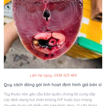
Liên hệ ngay: 0938 925 489
Quy cách đóng gói linh hoạt định hình giá bán sỉ
Tùy thuộc vào yêu cầu bảo quản, chúng tôi cung cấp
các định dạng hút chân không IVP hoặc bọc màng
chuyên dụng với nhiều dải size khác nhau. Sự đa dạng