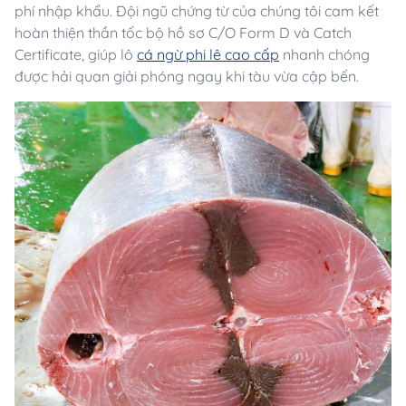
phí nhập khẩu. Đội ngũ chứng từ của chúng tôi cam kết
hoàn thiện thần tốc bộ hồ sơ C/O Form D và Catch
Certificate, giúp lô
cá ngừ phi lê cao cấp
nhanh chóng
được hải quan giải phóng ngay khi tàu vừa cập bến.