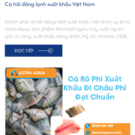
Cá hồi đông lạnh xuất khẩu Việt Nam
Khám phá cá hồi đông lạnh xuất khẩu Việt Nam uy tín từ
Astra Aqua. Sản phẩm fillet tươi ngon, truy xuất nguồn
gốc rõ ràng, xuất khẩu sang Nhật, Mỹ, EU. Hotline: 0938
925 489.
ĐỌC TIẾP