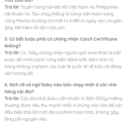
mất bao lâu?
Trả lời:
Tuyến hàng hải kết nối Việt Nam và Philippines
rất thuận lợi. Tàu chạy thẳng từ cảng Việt Nam sang
cảng Manila thường chỉ mất từ 4 đến 6 ngày vận chuyển,
giúp tiết kiệm tối đa cước phí.
5. Có bắt buộc phải có chứng nhận Catch Certificate
không?
Trả lời:
Có. Giấy chứng nhận nguồn gốc khai thác là bắt
buộc để minh bạch vùng biển đánh bắt, đảm bảo lô
hàng không vi phạm các luật lệ quốc tế về bảo vệ động
vật hoang dã.
6. Kích cỡ cá ngừ Saku nào bán chạy nhất ở các nhà
hàng nội địa?
Trả lời:
Các dải khối Saku cắt chuẩn từ 300-500g/miếng
thường được tiêu thụ mạnh nhất vì chúng vừa vặn để các
đầu bếp thái lát một dĩa sashimi hoàn hảo, không gây
lãng phí nguyên liệu.