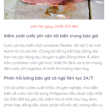
Liên hệ ngay: 0938 925 489
Kiểm soát cước phí vận tải biển trong báo giá
Cước phí tàu biển chở container Reefer -60 độ C là một
thành tố chi phí lớn. Chúng tôi đã ký kết hợp đồng dài
hạn với các hãng tàu chuyên tuyến Đông Nam Á, đảm
bảo container luôn giữ mức nhiệt ổn định và tự tin mang
đến cước phí logistics rẻ nhất thị trường hiện nay.
Phản hồi bảng báo giá cá ngừ liên tục 24/7
Với bộ phận sales xuất khẩu chuyên nghiệp, mọi diễn
biến về cước vận tải sang Philippines đều được cập nhật
tức thời. Bất kỳ yêu cầu kiểm tra lộ trình tàu hay đàm
phán hợp đồng đều được phản hồi tốc độ, mang đến sự