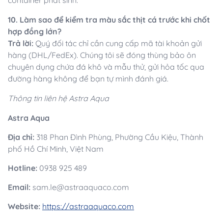
container phát sinh.
10. Làm sao để kiểm tra màu sắc thịt cá trước khi chốt
hợp đồng lớn?
Trả lời:
Quý đối tác chỉ cần cung cấp mã tài khoản gửi
hàng (DHL/FedEx). Chúng tôi sẽ đóng thùng bảo ôn
chuyên dụng chứa đá khô và mẫu thử, gửi hỏa tốc qua
đường hàng không để bạn tự mình đánh giá.
Thông tin liên hệ Astra Aqua
Astra Aqua
Địa chỉ:
318 Phan Đình Phùng, Phường Cầu Kiệu, Thành
phố Hồ Chí Minh, Việt Nam
Hotline:
0938 925 489
Email:
sam.le@astraaquaco.com
Website:
https://astraaquaco.com