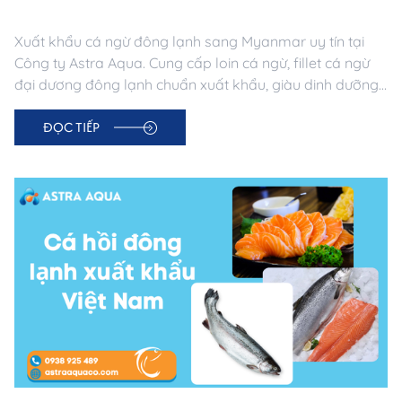
Xuất khẩu cá ngừ đông lạnh sang Myanmar uy tín tại
Công ty Astra Aqua. Cung cấp loin cá ngừ, fillet cá ngừ
đại dương đông lạnh chuẩn xuất khẩu, giàu dinh dưỡng,
nguồn gốc minh bạch. Đảm bảo chất lượng & logistics
ĐỌC TIẾP
chuyên nghiệp.