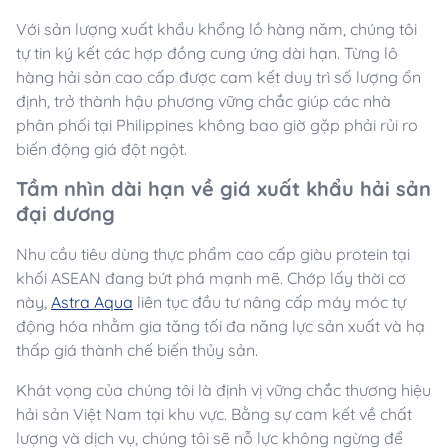
Với sản lượng xuất khẩu khổng lồ hàng năm, chúng tôi
tự tin ký kết các hợp đồng cung ứng dài hạn. Từng lô
hàng hải sản cao cấp được cam kết duy trì số lượng ổn
định, trở thành hậu phương vững chắc giúp các nhà
phân phối tại Philippines không bao giờ gặp phải rủi ro
biến động giá đột ngột.
Tầm nhìn dài hạn về giá xuất khẩu hải sản
đại dương
Nhu cầu tiêu dùng thực phẩm cao cấp giàu protein tại
khối ASEAN đang bứt phá mạnh mẽ. Chớp lấy thời cơ
này,
Astra Aqua
liên tục đầu tư nâng cấp máy móc tự
động hóa nhằm gia tăng tối đa năng lực sản xuất và hạ
thấp giá thành chế biến thủy sản.
Khát vọng của chúng tôi là định vị vững chắc thương hiệu
hải sản Việt Nam tại khu vực. Bằng sự cam kết về chất
lượng và dịch vụ, chúng tôi sẽ nỗ lực không ngừng để