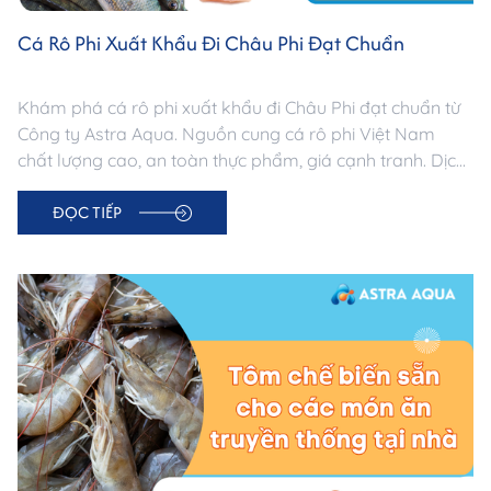
Cá Rô Phi Xuất Khẩu Đi Châu Phi Đạt Chuẩn
Khám phá cá rô phi xuất khẩu đi Châu Phi đạt chuẩn từ
Công ty Astra Aqua. Nguồn cung cá rô phi Việt Nam
chất lượng cao, an toàn thực phẩm, giá cạnh tranh. Dịch
vụ sourcing & xuất khẩu chuyên nghiệp –
ĐỌC TIẾP
astraaquaco.com.