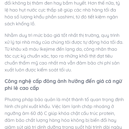
đối không bị thâm đen hay bầm huyết. Hơn thế nữa, tỷ
lệ hao hụt nước cực thấp sẽ giúp các nhà hàng tối đa
hóa số lượng khẩu phần sashimi, từ đó tiết kiệm ngân
sách khổng lồ.
Nhằm duy trì mức báo giá tốt nhất thị trường, quy trình
xử lý tại nhà máy của chúng tôi được tự động hóa tối đa.
Từ khâu xả máu Ikejime đến lạng da, công nhân thao
tác cực kỳ chuẩn xác, tạo ra những khối thịt đạt tiêu
chuẩn thẩm mỹ cao nhất mà vẫn đảm bảo chi phí sản
xuất luôn được kiểm soát tối ưu.
Công nghệ cấp đông ảnh hưởng đến giá cá ngừ
phi lê cao cấp
Phương pháp bảo quản là một thành tố quan trọng định
hình chi phí xuất khẩu. Việc làm lạnh chớp nhoáng ở
ngưỡng âm 60 độ C giúp khóa chặt cấu trúc protein,
đảm bảo chất lượng hàng hóa không bị biến đổi hay
giảm sút giá trị dinh dưỡng trong suốt hải trình dài ngày