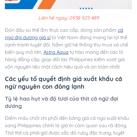
Liên hệ ngay: 0938 925 489
Đón đầu xu thế ẩm thực cao cấp, dòng sản phẩm
cá
ngừ đại dương giá sỉ
từ Việt Nam đang mang lại lợi thế
cạnh tranh tuyệt đối. Nắm giữ hệ thống thu mua và chế
biến quy mô lớn,
Astra Aqua
tự hào mang đến các lô
hàng đẳng cấp, giúp đối tác Philippines kiểm soát giá
vốn nguyên liệu một cách hiệu quả và an toàn nhất.
Các yếu tố quyết định giá xuất khẩu cá
ngừ nguyên con đông lạnh
Tỷ lệ hao hụt và độ tươi của thịt cá ngừ đại
dương
Điểm mấu chốt chi phối đến bảng giá cá ngừ xuất khẩu
sang Philippines chính là giá trị cảm quan sau rã đông.
Thớ thịt cá phải giữ được sắc đỏ ruby đặc trưng, tuyệt