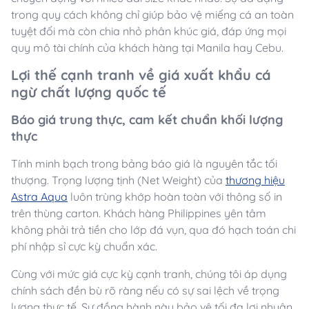
trong quy cách không chỉ giúp bảo vệ miếng cá an toàn
tuyệt đối mà còn chia nhỏ phân khúc giá, đáp ứng mọi
quy mô tài chính của khách hàng tại Manila hay Cebu.
Lợi thế cạnh tranh về giá xuất khẩu cá
ngừ chất lượng quốc tế
Báo giá trung thực, cam kết chuẩn khối lượng
thực
Tính minh bạch trong bảng báo giá là nguyên tắc tối
thượng. Trọng lượng tịnh (Net Weight) của
thương hiệu
Astra Aqua
luôn trùng khớp hoàn toàn với thông số in
trên thùng carton. Khách hàng Philippines yên tâm
không phải trả tiền cho lớp đá vụn, qua đó hạch toán chi
phí nhập sỉ cực kỳ chuẩn xác.
Cùng với mức giá cực kỳ cạnh tranh, chúng tôi áp dụng
chính sách đền bù rõ ràng nếu có sự sai lệch về trọng
lượng thực tế. Sự đồng hành này bảo vệ tối đa lợi nhuận