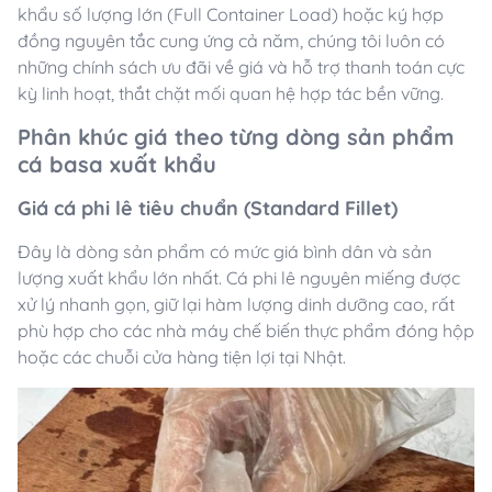
khẩu số lượng lớn (Full Container Load) hoặc ký hợp
đồng nguyên tắc cung ứng cả năm, chúng tôi luôn có
những chính sách ưu đãi về giá và hỗ trợ thanh toán cực
kỳ linh hoạt, thắt chặt mối quan hệ hợp tác bền vững.
Phân khúc giá theo từng dòng sản phẩm
cá basa xuất khẩu
Giá cá phi lê tiêu chuẩn (Standard Fillet)
Đây là dòng sản phẩm có mức giá bình dân và sản
lượng xuất khẩu lớn nhất. Cá phi lê nguyên miếng được
xử lý nhanh gọn, giữ lại hàm lượng dinh dưỡng cao, rất
phù hợp cho các nhà máy chế biến thực phẩm đóng hộp
hoặc các chuỗi cửa hàng tiện lợi tại Nhật.