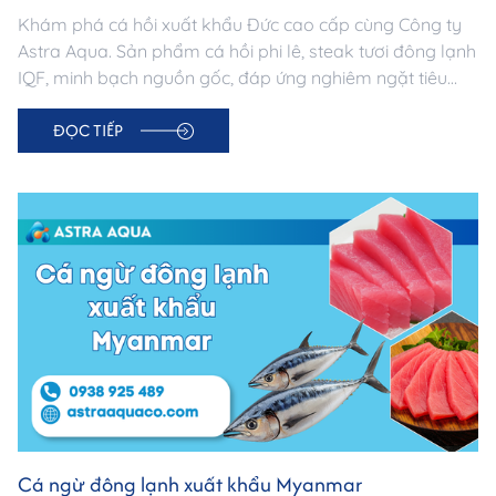
Khám phá cá hồi xuất khẩu Đức cao cấp cùng Công ty
Astra Aqua. Sản phẩm cá hồi phi lê, steak tươi đông lạnh
IQF, minh bạch nguồn gốc, đáp ứng nghiêm ngặt tiêu
chuẩn thị trường Đức. Đối tác tin cậy cho doanh nghiệp
ĐỌC TIẾP
nhập khẩu thủy sản châu Âu.
Cá ngừ đông lạnh xuất khẩu Myanmar