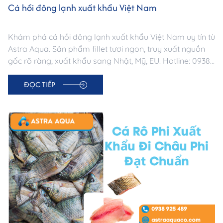
Cá hồi đông lạnh xuất khẩu Việt Nam
Khám phá cá hồi đông lạnh xuất khẩu Việt Nam uy tín từ
Astra Aqua. Sản phẩm fillet tươi ngon, truy xuất nguồn
gốc rõ ràng, xuất khẩu sang Nhật, Mỹ, EU. Hotline: 0938
925 489.
ĐỌC TIẾP