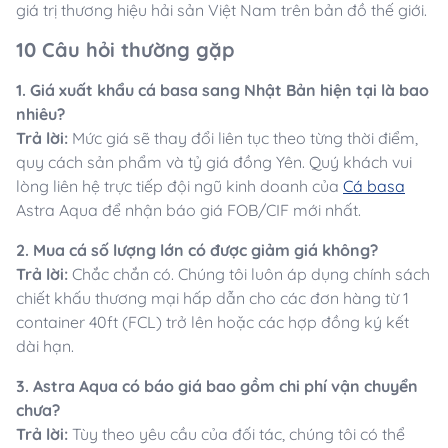
giá trị thương hiệu hải sản Việt Nam trên bản đồ thế giới.
10 Câu hỏi thường gặp
1. Giá xuất khẩu cá basa sang Nhật Bản hiện tại là bao
nhiêu?
Trả lời:
Mức giá sẽ thay đổi liên tục theo từng thời điểm,
quy cách sản phẩm và tỷ giá đồng Yên. Quý khách vui
lòng liên hệ trực tiếp đội ngũ kinh doanh của
Cá basa
Astra Aqua để nhận báo giá FOB/CIF mới nhất.
2. Mua cá số lượng lớn có được giảm giá không?
Trả lời:
Chắc chắn có. Chúng tôi luôn áp dụng chính sách
chiết khấu thương mại hấp dẫn cho các đơn hàng từ 1
container 40ft (FCL) trở lên hoặc các hợp đồng ký kết
dài hạn.
3. Astra Aqua có báo giá bao gồm chi phí vận chuyển
chưa?
Trả lời:
Tùy theo yêu cầu của đối tác, chúng tôi có thể