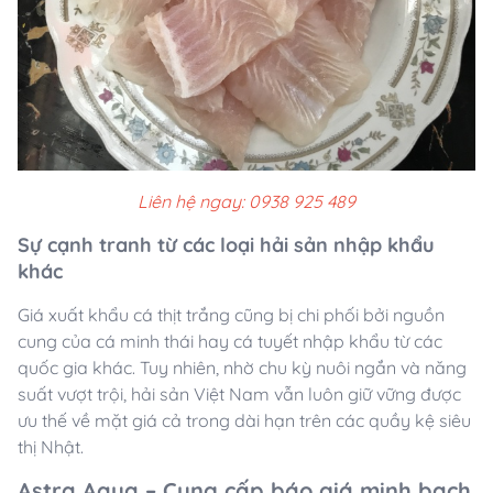
Liên hệ ngay: 0938 925 489
Sự cạnh tranh từ các loại hải sản nhập khẩu
khác
Giá xuất khẩu cá thịt trắng cũng bị chi phối bởi nguồn
cung của cá minh thái hay cá tuyết nhập khẩu từ các
quốc gia khác. Tuy nhiên, nhờ chu kỳ nuôi ngắn và năng
suất vượt trội, hải sản Việt Nam vẫn luôn giữ vững được
ưu thế về mặt giá cả trong dài hạn trên các quầy kệ siêu
thị Nhật.
Astra Aqua – Cung cấp báo giá minh bạch