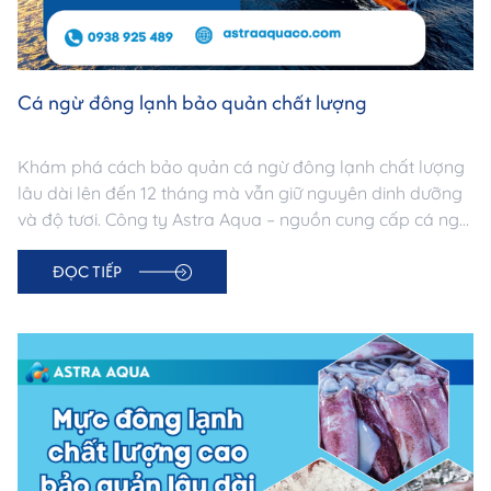
Cá ngừ đông lạnh bảo quản chất lượng
Khám phá cách bảo quản cá ngừ đông lạnh chất lượng
lâu dài lên đến 12 tháng mà vẫn giữ nguyên dinh dưỡng
và độ tươi. Công ty Astra Aqua – nguồn cung cấp cá ngừ
đông lạnh uy tín tại TP.HCM, đạt chuẩn xuất khẩu.
ĐỌC TIẾP