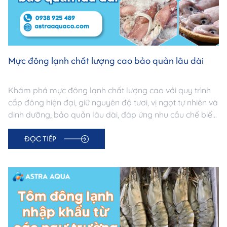
Mực đông lạnh chất lượng cao bảo quản lâu dài
Khám phá mực đông lạnh chất lượng cao với quy trình
cấp đông hiện đại, giữ nguyên độ tươi, vị ngọt tự nhiên và
dinh dưỡng, bảo quản lâu dài, đáp ứng nhu cầu chế biến
đa dạng cho mọi bữa ăn.
ĐỌC TIẾP