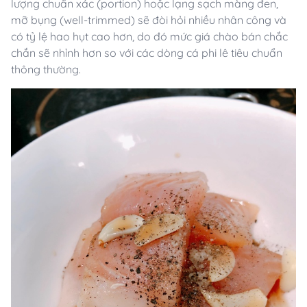
lượng chuẩn xác (portion) hoặc lạng sạch màng đen,
mỡ bụng (well-trimmed) sẽ đòi hỏi nhiều nhân công và
có tỷ lệ hao hụt cao hơn, do đó mức giá chào bán chắc
chắn sẽ nhỉnh hơn so với các dòng cá phi lê tiêu chuẩn
thông thường.