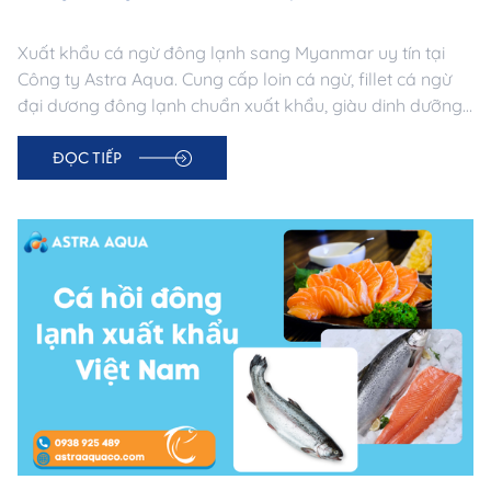
Xuất khẩu cá ngừ đông lạnh sang Myanmar uy tín tại
Công ty Astra Aqua. Cung cấp loin cá ngừ, fillet cá ngừ
đại dương đông lạnh chuẩn xuất khẩu, giàu dinh dưỡng,
nguồn gốc minh bạch. Đảm bảo chất lượng & logistics
ĐỌC TIẾP
chuyên nghiệp.