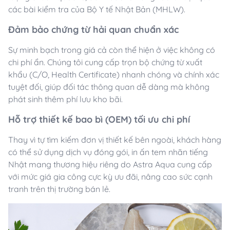
các bài kiểm tra của Bộ Y tế Nhật Bản (MHLW).
Đảm bảo chứng từ hải quan chuẩn xác
Sự minh bạch trong giá cả còn thể hiện ở việc không có
chi phí ẩn. Chúng tôi cung cấp trọn bộ chứng từ xuất
khẩu (C/O, Health Certificate) nhanh chóng và chính xác
tuyệt đối, giúp đối tác thông quan dễ dàng mà không
phát sinh thêm phí lưu kho bãi.
Hỗ trợ thiết kế bao bì (OEM) tối ưu chi phí
Thay vì tự tìm kiếm đơn vị thiết kế bên ngoài, khách hàng
có thể sử dụng dịch vụ đóng gói, in ấn tem nhãn tiếng
Nhật mang thương hiệu riêng do Astra Aqua cung cấp
với mức giá gia công cực kỳ ưu đãi, nâng cao sức cạnh
tranh trên thị trường bán lẻ.