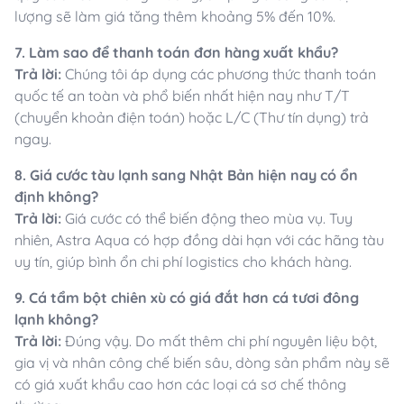
lượng sẽ làm giá tăng thêm khoảng 5% đến 10%.
7. Làm sao để thanh toán đơn hàng xuất khẩu?
Trả lời:
Chúng tôi áp dụng các phương thức thanh toán
quốc tế an toàn và phổ biến nhất hiện nay như T/T
(chuyển khoản điện toán) hoặc L/C (Thư tín dụng) trả
ngay.
8. Giá cước tàu lạnh sang Nhật Bản hiện nay có ổn
định không?
Trả lời:
Giá cước có thể biến động theo mùa vụ. Tuy
nhiên, Astra Aqua có hợp đồng dài hạn với các hãng tàu
uy tín, giúp bình ổn chi phí logistics cho khách hàng.
9. Cá tẩm bột chiên xù có giá đắt hơn cá tươi đông
lạnh không?
Trả lời:
Đúng vậy. Do mất thêm chi phí nguyên liệu bột,
gia vị và nhân công chế biến sâu, dòng sản phẩm này sẽ
có giá xuất khẩu cao hơn các loại cá sơ chế thông