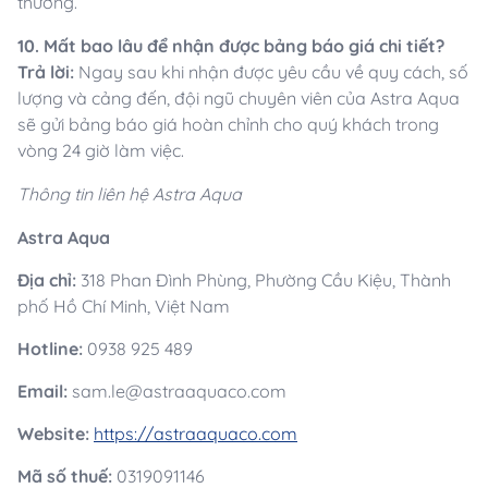
thường.
10. Mất bao lâu để nhận được bảng báo giá chi tiết?
Trả lời:
Ngay sau khi nhận được yêu cầu về quy cách, số
lượng và cảng đến, đội ngũ chuyên viên của Astra Aqua
sẽ gửi bảng báo giá hoàn chỉnh cho quý khách trong
vòng 24 giờ làm việc.
Thông tin liên hệ Astra Aqua
Astra Aqua
Địa chỉ:
318 Phan Đình Phùng, Phường Cầu Kiệu, Thành
phố Hồ Chí Minh, Việt Nam
Hotline:
0938 925 489
Email:
sam.le@astraaquaco.com
Website:
https://astraaquaco.com
Mã số thuế:
0319091146