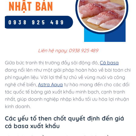
Liên hệ ngay: 0938 925 489
Giữa bức tranh thị trường đầy sôi động đó,
Cá basa
đang nổi lên như một giải pháp hoàn hảo về bài toán chi
phí nguyên liệu. Với lợi thế tự chủ về vùng nuôi và công
nghệ chế biến,
Astra Aqua
tự hào mang đến cho các đối
tác quốc tế bảng giá xuất khẩu minh bạch, cạnh tranh
nhất, giúp doanh nghiệp nhập khẩu tối ưu hóa lợi nhuận
kinh doanh.
Các yếu tố then chốt quyết định đến giá
cá basa xuất khẩu