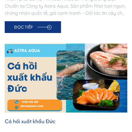
Chuẩn tại Công ty Astra Aqua. Sản phẩm fillet tươi ngon,
chứng nhận quốc tế, giá cạnh tranh – Đối tác tin cậy cho
doanh nghiệp nhập khẩu Trung Đông.
ĐỌC TIẾP
Cá hồi xuất khẩu Đức