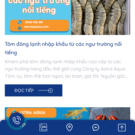
Tôm đông lạnh nhập khẩu từ các ngư trường nổi
tiếng
Khám phá tôm đông lạnh nhập khẩu cao cấp từ các
ngư trường hàng đầu thế giới cùng Công ty Astra Aqua.
Tôm sú, tôm thẻ tươi ngon, an toàn, giá tốt. Nguồn gốc
minh bạch – Đạt chuẩn xuất khẩu.
ĐỌC TIẾP