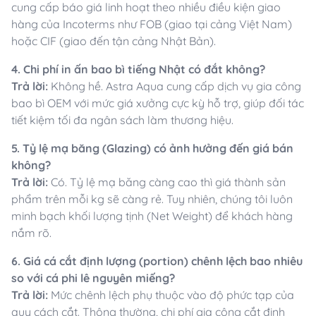
cung cấp báo giá linh hoạt theo nhiều điều kiện giao
hàng của Incoterms như FOB (giao tại cảng Việt Nam)
hoặc CIF (giao đến tận cảng Nhật Bản).
4. Chi phí in ấn bao bì tiếng Nhật có đắt không?
Trả lời:
Không hề. Astra Aqua cung cấp dịch vụ gia công
bao bì OEM với mức giá xưởng cực kỳ hỗ trợ, giúp đối tác
tiết kiệm tối đa ngân sách làm thương hiệu.
5. Tỷ lệ mạ băng (Glazing) có ảnh hưởng đến giá bán
không?
Trả lời:
Có. Tỷ lệ mạ băng càng cao thì giá thành sản
phẩm trên mỗi kg sẽ càng rẻ. Tuy nhiên, chúng tôi luôn
minh bạch khối lượng tịnh (Net Weight) để khách hàng
nắm rõ.
6. Giá cá cắt định lượng (portion) chênh lệch bao nhiêu
so với cá phi lê nguyên miếng?
Trả lời:
Mức chênh lệch phụ thuộc vào độ phức tạp của
quy cách cắt. Thông thường, chi phí gia công cắt định