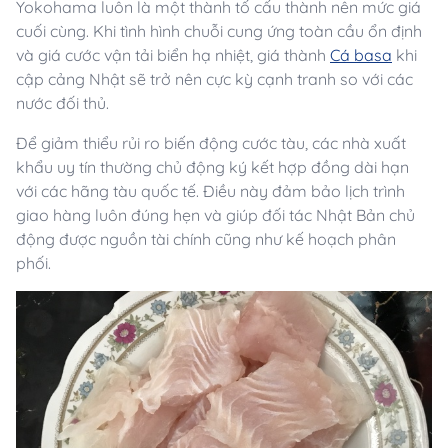
Yokohama luôn là một thành tố cấu thành nên mức giá
cuối cùng. Khi tình hình chuỗi cung ứng toàn cầu ổn định
và giá cước vận tải biển hạ nhiệt, giá thành
Cá basa
khi
cập cảng Nhật sẽ trở nên cực kỳ cạnh tranh so với các
nước đối thủ.
Để giảm thiểu rủi ro biến động cước tàu, các nhà xuất
khẩu uy tín thường chủ động ký kết hợp đồng dài hạn
với các hãng tàu quốc tế. Điều này đảm bảo lịch trình
giao hàng luôn đúng hẹn và giúp đối tác Nhật Bản chủ
động được nguồn tài chính cũng như kế hoạch phân
phối.