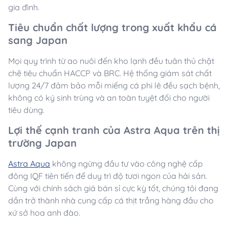
gia đình.
Tiêu chuẩn chất lượng trong xuất khẩu cá
sang Japan
Mọi quy trình từ ao nuôi đến kho lạnh đều tuân thủ chặt
chẽ tiêu chuẩn HACCP và BRC. Hệ thống giám sát chất
lượng 24/7 đảm bảo mỗi miếng cá phi lê đều sạch bệnh,
không có ký sinh trùng và an toàn tuyệt đối cho người
tiêu dùng.
Lợi thế cạnh tranh của Astra Aqua trên thị
trường Japan
Astra Aqua
không ngừng đầu tư vào công nghệ cấp
đông IQF tiên tiến để duy trì độ tươi ngon của hải sản.
Cùng với chính sách giá bán sỉ cực kỳ tốt, chúng tôi đang
dần trở thành nhà cung cấp cá thịt trắng hàng đầu cho
xứ sở hoa anh đào.