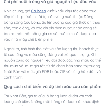
Chi phí nuôi trồng và giá nguyên liệu đầu vào
Nhìn chung, giá
Cá basa
xuất khẩu chịu tác động trực
tiếp từ chi phí sản xuất tại các vùng nuôi thuộc Đồng
bằng sông Cửu Long. Sự lên xuống của giá thức ăn thủy
sản, con giống, và các chi phí điện nước, nhân công sẽ
tạo ra một mặt bằng giá cơ sở trước khi cá được đưa
vào nhà máy chế biến phi lê.
Ngoài ra, tình hình thời tiết và sản lượng thu hoạch thực
tế của từng vụ mùa cũng đóng vai trò quan trọng. Khi
nguồn cung cá nguyên liệu dồi dào, các nhà máy có thể
thu mua với mức giá tốt, từ đó chào bán sang thị trường
Nhật Bản với mức giá FOB hoặc CIF vô cùng hấp dẫn và
cạnh tranh.
Quy cách chế biến và độ tinh xảo của sản phẩm
Tại Nhật Bản, giá trị của lô hàng luôn đi đôi với chất
lượng chế biến. Những mặt hàng cá được cắt khúc định