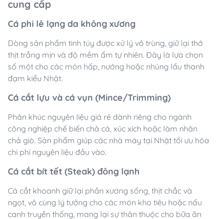
cung cấp
Cá phi lê lạng da không xương
Dòng sản phẩm tinh túy được xử lý vô trùng, giữ lại thớ
thịt trắng mịn và độ mềm ẩm tự nhiên. Đây là lựa chọn
số một cho các món hấp, nướng hoặc nhúng lẩu thanh
đạm kiểu Nhật.
Cá cắt lựu và cá vụn (Mince/Trimming)
Phân khúc nguyên liệu giá rẻ dành riêng cho ngành
công nghiệp chế biến chả cá, xúc xích hoặc làm nhân
chả giò. Sản phẩm giúp các nhà máy tại Nhật tối ưu hóa
chi phí nguyên liệu đầu vào.
Cá cắt bít tết (Steak) đông lạnh
Cá cắt khoanh giữ lại phần xương sống, thịt chắc và
ngọt, vô cùng lý tưởng cho các món kho tiêu hoặc nấu
canh truyền thống, mang lại sự thân thuộc cho bữa ăn