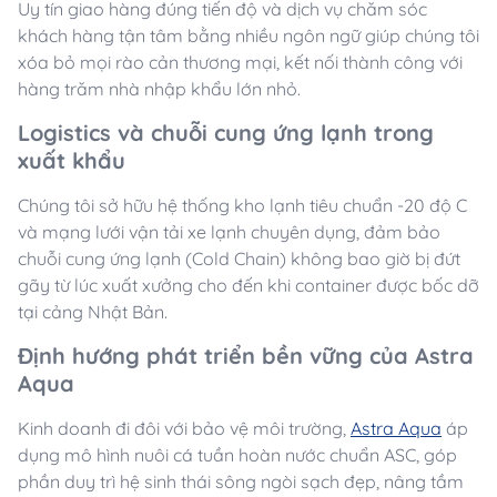
Uy tín giao hàng đúng tiến độ và dịch vụ chăm sóc
khách hàng tận tâm bằng nhiều ngôn ngữ giúp chúng tôi
xóa bỏ mọi rào cản thương mại, kết nối thành công với
hàng trăm nhà nhập khẩu lớn nhỏ.
Logistics và chuỗi cung ứng lạnh trong
xuất khẩu
Chúng tôi sở hữu hệ thống kho lạnh tiêu chuẩn -20 độ C
và mạng lưới vận tải xe lạnh chuyên dụng, đảm bảo
chuỗi cung ứng lạnh (Cold Chain) không bao giờ bị đứt
gãy từ lúc xuất xưởng cho đến khi container được bốc dỡ
tại cảng Nhật Bản.
Định hướng phát triển bền vững của Astra
Aqua
Kinh doanh đi đôi với bảo vệ môi trường,
Astra Aqua
áp
dụng mô hình nuôi cá tuần hoàn nước chuẩn ASC, góp
phần duy trì hệ sinh thái sông ngòi sạch đẹp, nâng tầm