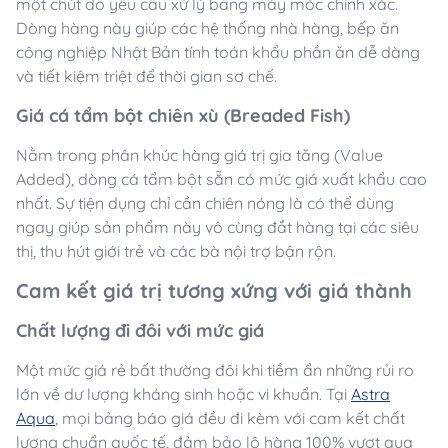
một chút do yêu cầu xử lý bằng máy móc chính xác.
Dòng hàng này giúp các hệ thống nhà hàng, bếp ăn
công nghiệp Nhật Bản tính toán khẩu phần ăn dễ dàng
và tiết kiệm triệt để thời gian sơ chế.
Giá cá tẩm bột chiên xù (Breaded Fish)
Nằm trong phân khúc hàng giá trị gia tăng (Value
Added), dòng cá tẩm bột sẵn có mức giá xuất khẩu cao
nhất. Sự tiện dụng chỉ cần chiên nóng là có thể dùng
ngay giúp sản phẩm này vô cùng đắt hàng tại các siêu
thị, thu hút giới trẻ và các bà nội trợ bận rộn.
Cam kết giá trị tương xứng với giá thành
Chất lượng đi đôi với mức giá
Một mức giá rẻ bất thường đôi khi tiềm ẩn những rủi ro
lớn về dư lượng kháng sinh hoặc vi khuẩn. Tại
Astra
Aqua
, mọi bảng báo giá đều đi kèm với cam kết chất
lượng chuẩn quốc tế, đảm bảo lô hàng 100% vượt qua