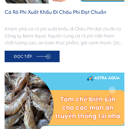
Cá Rô Phi Xuất Khẩu Đi Châu Phi Đạt Chuẩn
Khám phá cá rô phi xuất khẩu đi Châu Phi đạt chuẩn từ
Công ty Astra Aqua. Nguồn cung cá rô phi Việt Nam
chất lượng cao, an toàn thực phẩm, giá cạnh tranh. Dịch
vụ sourcing & xuất khẩu chuyên nghiệp –
ĐỌC TIẾP
astraaquaco.com.