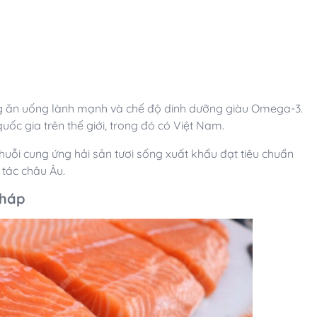
ng ăn uống lành mạnh và chế độ dinh dưỡng giàu Omega-3.
ốc gia trên thế giới, trong đó có Việt Nam.
huỗi cung ứng hải sản tươi sống xuất khẩu đạt tiêu chuẩn
tác châu Âu.
Pháp