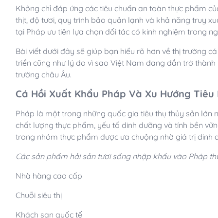
Không chỉ đáp ứng các tiêu chuẩn an toàn thực phẩm củ
thịt, độ tươi, quy trình bảo quản lạnh và khả năng truy
tại Pháp ưu tiên lựa chọn đối tác có kinh nghiệm trong n
Bài viết dưới đây sẽ giúp bạn hiểu rõ hơn về thị trường 
triển cũng như lý do vì sao Việt Nam đang dần trở thành
trường châu Âu.
Cá Hồi Xuất Khẩu Pháp Và Xu Hướng Tiêu 
Pháp là một trong những quốc gia tiêu thụ thủy sản lớn
chất lượng thực phẩm, yếu tố dinh dưỡng và tính bền vữn
trong nhóm thực phẩm được ưa chuộng nhờ giá trị dinh 
Các sản phẩm hải sản tươi sống nhập khẩu vào Pháp th
Nhà hàng cao cấp
Chuỗi siêu thị
Khách sạn quốc tế