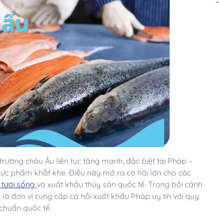
trường châu Âu liên tục tăng mạnh, đặc biệt tại Pháp –
 thực phẩm khắt khe. Điều này mở ra cơ hội lớn cho các
 tươi sống
và xuất khẩu thủy sản quốc tế. Trong bối cảnh
là đơn vị cung cấp cá hồi xuất khẩu Pháp uy tín với quy
 chuẩn quốc tế.