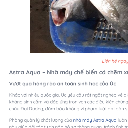
Liên hệ ngay
Astra Aqua – Nhà máy chế biến cá chẽm xu
Vượt qua hàng rào an toàn sinh học của Úc
Khác với nhiều quốc gia, Úc yêu cầu rất ngặt nghèo về 
kháng sinh cấm và đáp ứng trọn vẹn các điều kiện chứng n
châu Đại Dương, đảm bảo không vi phạm luật an toàn sin
Phòng quản lý chất lượng của
nhà máy Astra Aqua
luôn 
này giúp đối tác tự tin nộp hồ sơ thông quan, tránh tình 