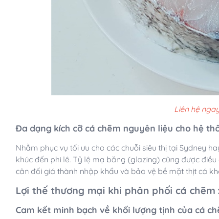
Liên hệ ngay
Đa dạng kích cỡ cá chẽm nguyên liệu cho hệ th
Nhằm phục vụ tối ưu cho các chuỗi siêu thị tại Sydney ha
khúc đến phi lê. Tỷ lệ mạ băng (glazing) cũng được điều 
cân đối giá thành nhập khẩu và bảo vệ bề mặt thịt cá khỏ
Lợi thế thương mại khi phân phối cá chẽm
Cam kết minh bạch về khối lượng tịnh của cá c