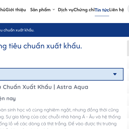
chủ
Giới thiệu
Sản phẩm
Dịch vụ
Chứng chỉ
Liên hệ
Tin tức
u chuẩn xuất khẩu.
g tiêu chuẩn xuất khẩu.
 Chuẩn Xuất Khẩu | Astra Aqua
iện nay
 toàn sinh học vô cùng nghiêm ngặt, nhưng đồng thời cũng
ăng. Sự gia tăng của các chuỗi nhà hàng Á - Âu và hệ thống
ng lồ về các dòng cá thịt trắng. Để vào được thị trường