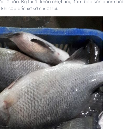
úc tế bào. Kỹ thuật khóa nhiệt này đảm bảo sản phẩm hải
 khi cập bến xứ sở chuột túi.