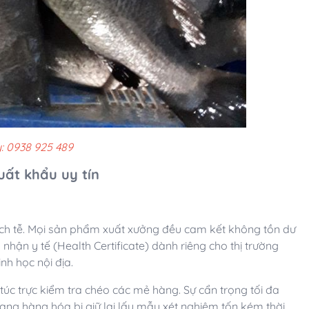
: 0938 925 489
ất khẩu uy tín
dịch tễ. Mọi sản phẩm xuất xưởng đều cam kết không tồn dư
hận y tế (Health Certificate) dành riêng cho thị trường
h học nội địa.
túc trực kiểm tra chéo các mẻ hàng. Sự cẩn trọng tối đa
trạng hàng hóa bị giữ lại lấy mẫu xét nghiệm tốn kém thời