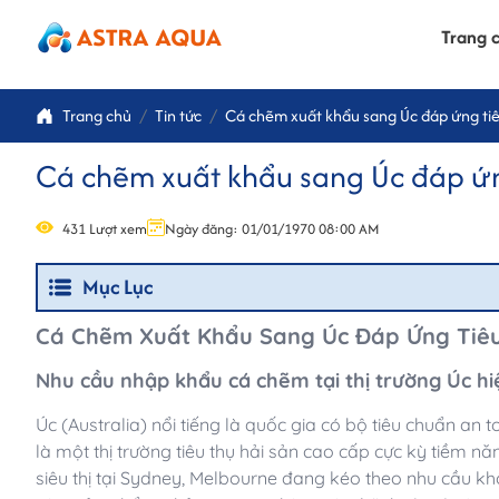
Trang 
Trang chủ
Tin tức
Cá chẽm xuất khẩu sang Úc đáp ứng tiê
Cá chẽm xuất khẩu sang Úc đáp ứn
431 Lượt xem
Ngày đăng: 01/01/1970 08:00 AM
Mục Lục
Cá Chẽm Xuất Khẩu Sang Úc Đáp Ứng Tiêu
Nhu cầu nhập khẩu cá chẽm tại thị trường Úc h
Úc (Australia) nổi tiếng là quốc gia có bộ tiêu chuẩn an
là một thị trường tiêu thụ hải sản cao cấp cực kỳ tiềm n
siêu thị tại Sydney, Melbourne đang kéo theo nhu cầu khổ