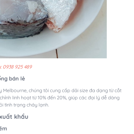
: 0938 925 489
ống bán lẻ
y Melbourne, chúng tôi cung cấp dải size đa dạng từ cắt
chỉnh linh hoạt từ 10% đến 20%, giúp các đại lý dễ dàng
i tình trạng cháy lạnh.
 xuất khẩu
hẽm