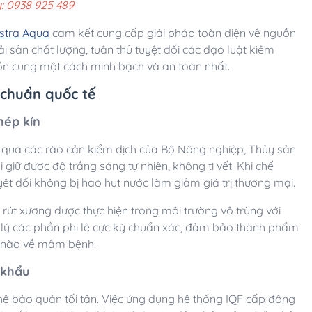
: 0938 925 489
stra Aqua
cam kết cung cấp giải pháp toàn diện về nguồn
 sản chất lượng, tuân thủ tuyệt đối các đạo luật kiểm
uồn cung một cách minh bạch và an toàn nhất.
 chuẩn quốc tế
hép kín
 qua các rào cản kiểm dịch của Bộ Nông nghiệp, Thủy sản
 giữ được độ trắng sáng tự nhiên, không tì vết. Khi chế
yệt đối không bị hao hụt nước làm giảm giá trị thương mại.
 rút xương được thực hiện trong môi trường vô trùng với
 lý các phần phi lê cực kỳ chuẩn xác, đảm bảo thành phẩm
i nào về mầm bệnh.
 khẩu
hệ bảo quản tối tân. Việc ứng dụng hệ thống IQF cấp đông