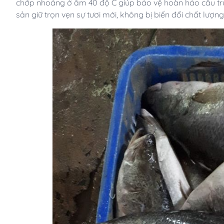
chớp nhoáng ở âm 40 độ C giúp bảo vệ hoàn hảo cấu tr
sản giữ trọn vẹn sự tươi mới, không bị biến đổi chất lượng