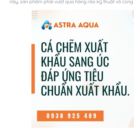
này, sản phẩm phải vượt qua hàng rào kỹ thuật vô cùng k