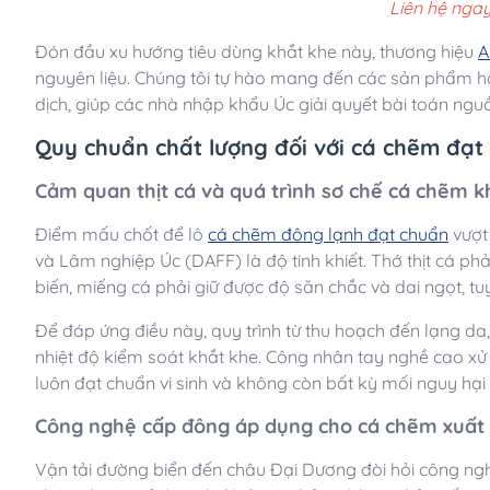
Liên hệ ngay
Đón đầu xu hướng tiêu dùng khắt khe này, thương hiệu
A
nguyên liệu. Chúng tôi tự hào mang đến các sản phẩm hải
dịch, giúp các nhà nhập khẩu Úc giải quyết bài toán ng
Quy chuẩn chất lượng đối với cá chẽm đạt
Cảm quan thịt cá và quá trình sơ chế cá chẽm k
Điểm mấu chốt để lô
cá chẽm đông lạnh đạt chuẩn
vượt
và Lâm nghiệp Úc (DAFF) là độ tinh khiết. Thớ thịt cá phải
biến, miếng cá phải giữ được độ săn chắc và dai ngọt, tu
Để đáp ứng điều này, quy trình từ thu hoạch đến lạng da,
nhiệt độ kiểm soát khắt khe. Công nhân tay nghề cao xử
luôn đạt chuẩn vi sinh và không còn bất kỳ mối nguy hạ
Công nghệ cấp đông áp dụng cho cá chẽm xuất
Vận tải đường biển đến châu Đại Dương đòi hỏi công ng