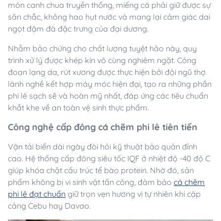
món canh chua truyền thống, miếng cá phải giữ được sự
săn chắc, không hao hụt nước và mang lại cảm giác dai
ngọt đậm đà đặc trưng của đại dương.
Nhằm bảo chứng cho chất lượng tuyệt hảo này, quy
trình xử lý được khép kín vô cùng nghiêm ngặt. Công
đoạn lạng da, rút xương được thực hiện bởi đội ngũ thợ
lành nghề kết hợp máy móc hiện đại, tạo ra những phần
phi lê sạch sẽ và hoàn mỹ nhất, đáp ứng các tiêu chuẩn
khắt khe về an toàn vệ sinh thực phẩm.
Công nghệ cấp đông cá chẽm phi lê tiên tiến
Vận tải biển dài ngày đòi hỏi kỹ thuật bảo quản đỉnh
cao. Hệ thống cấp đông siêu tốc IQF ở nhiệt độ -40 độ C
giúp khóa chặt cấu trúc tế bào protein. Nhờ đó, sản
phẩm không bị vi sinh vật tấn công, đảm bảo
cá chẽm
phi lê đạt chuẩn
giữ trọn vẹn hương vị tự nhiên khi cập
cảng Cebu hay Davao.