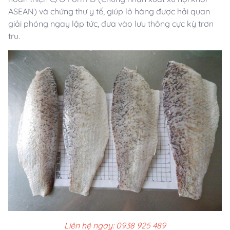
ASEAN) và chứng thư y tế, giúp lô hàng được hải quan
giải phóng ngay lập tức, đưa vào lưu thông cực kỳ trơn
tru.
Liên hệ ngay: 0938 925 489