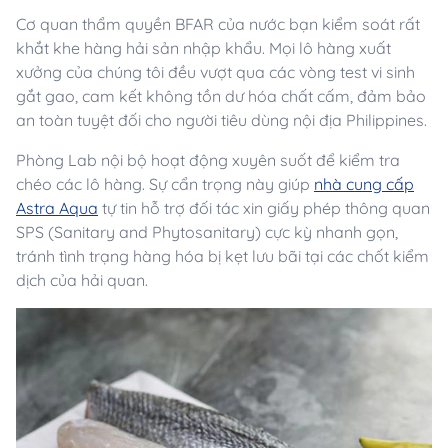
Cơ quan thẩm quyền BFAR của nước bạn kiểm soát rất
khắt khe hàng hải sản nhập khẩu. Mọi lô hàng xuất
xưởng của chúng tôi đều vượt qua các vòng test vi sinh
gắt gao, cam kết không tồn dư hóa chất cấm, đảm bảo
an toàn tuyệt đối cho người tiêu dùng nội địa Philippines.
Phòng Lab nội bộ hoạt động xuyên suốt để kiểm tra
chéo các lô hàng. Sự cẩn trọng này giúp
nhà cung cấp
Astra Aqua
tự tin hỗ trợ đối tác xin giấy phép thông quan
SPS (Sanitary and Phytosanitary) cực kỳ nhanh gọn,
tránh tình trạng hàng hóa bị kẹt lưu bãi tại các chốt kiểm
dịch của hải quan.