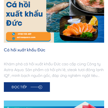
Cá hồi xuất khẩu Đức
Khám phá cá hồi xuất khẩu Đức cao cấp cùng Công ty
Astra Aqua. Sản phẩm cá hồi phi lê, steak tươi đông lạnh
IQF, minh bạch nguồn gốc, đáp ứng nghiêm ngặt tiêu
chuẩn thị trường Đức. Đối tác tin cậy cho doanh nghiệp
ĐỌC TIẾP
nhập khẩu thủy sản châu Âu.