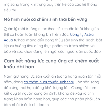
mỹ sang trọng khi trưng bày trên kệ của các hệ thống
siêu thị.
Mô hình nuôi cá chẽm sinh thái bền vững
Quản lý môi trường nước theo tiêu chuẩn khắt khe giúp
thịt cá hoàn toàn không bị nhiễm độc.
Công ty Astra
Aqua
tự hào mang đến dòng thủy sản sinh thái sạch, bắt
kịp xu hướng tiêu dùng thực phẩm có trách nhiệm và
bảo vệ sức khỏe đang lên ngôi của người dân quốc đảo.
Cam kết năng lực cung ứng cá chẽm xuất
khẩu dài hạn
Nắm giữ năng lực sản xuất ấn tượng hàng ngàn tấn mỗi
năm, dòng
cá chẽm nuôi chuẩn sinh thái
luôn sẵn sàng
đáp ứng mọi hợp đồng khối lượng lớn. Chúng tôi cam
kết duy trì nguồn cung ổn định, không để xảy ra tình
trạng khan hiếm hàng hóa, giúp các nhà phân phối yên
tâm phát triển kinh doanh.