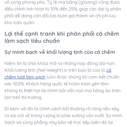
vô cùng phong phú. Tỷ lệ mạ băng (glazing) cũng được
điều chỉnh linh hoạt từ 10% đến 25%, giúp các đại lý phân
phối dễ dàng cân đối bài toán giá thành và chi phí lưu
kho bảo quản.
Lợi thế cạnh tranh khi phân phối cá chẽm
làm sạch tiêu chuẩn
Sự minh bạch về khối lượng tịnh của cá chẽm
Niềm tin là chìa khóa mở ra những hợp đồng dài hạn.
Khối lượng tịnh (Net Weight) in trên bao bì của lô
cá
chẽm tươi làm sạch
luôn được chúng tôi cam kết chuẩn
xác 100%. Khách hàng quốc tế hoàn toàn yên tâm
không bị thiệt hại tài chính bởi vấn nạn mạ băng ảo tràn
lan trên thị trường.
Đi kèm với đó là chính sách bồi thường rõ ràng nếu xảy
ra sai sót về trọng lượng từ phía xưởng sản xuất. Sự minh
bạch và sòng phẳng này bảo vệ trực tiếp biên độ lợi