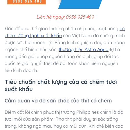
Liên hệ ngay: 0938 925 489
Đón đầu xu thế giao thương nhộn nhịp này, mặt hàng
cá
chẽm đông lạnh xuất khẩu
của Việt Nam đã chứng minh
được sức hút mãnh liệt. Bằng kinh nghiệm dày dặn trong
ngành chế biến thủy sản,
thương hiệu Astra Aqua
tự tin
mang đến giải pháp nguồn hàng ổn định, giúp đối tác
quốc tế giải quyết triệt để bài toán khan hiếm nguyên
liệu kinh doanh.
Tiêu chuẩn chất lượng của cá chẽm tươi
xuất khẩu
Cảm quan và độ săn chắc của thịt cá chẽm
Điểm cốt lõi chinh phục thị trường Philippines chính là độ
tươi mới của sản phẩm. Thớ thịt phải duy trì sắc trắng
trong, không ngả màu hay có mùi bùn. Khi chế biến các