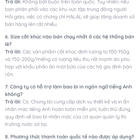
Trả lời:
Không bắt buộc trên toàn quốc. Tuy nhiên, nếu
bạn phân phối vào các khu vực tập trung đông người
Hồi giáo, việc có chứng chỉ HALAL sẽ giúp tăng doanh số
bán hàng lên rất nhiều.
6. Size cắt khúc nào bán chạy nhất ở các hệ thống bán
lẻ?
Trả lời:
Các sản phẩm cắt khúc định lượng từ 100-150g
và 150-200g/miếng có lượng tiêu thụ rất mạnh do phù
hợp với khẩu phần ăn một bữa của các hộ gia đình bận
rộn.
7. Công ty có hỗ trợ làm bao bì in ngôn ngữ tiếng Anh
không?
Trả lời:
Có. Chúng tôi cung cấp dịch vụ thiết kế và in ấn
nhãn mác tiếng Anh hoàn toàn miễn phí, tuân thủ đúng
quy định về bao bì nhãn mác của cơ quan quản lý thị
trường nước sở tại.
8. Phương thức thanh toán quốc tế nào được áp dụng?