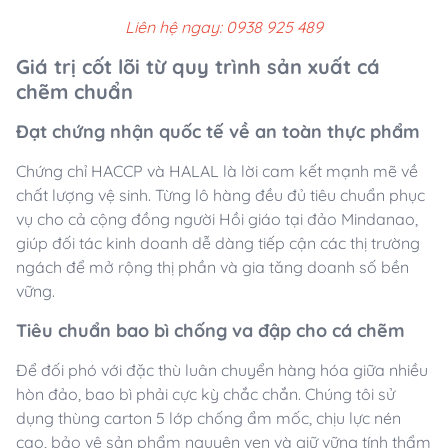
Liên hệ ngay: 0938 925 489
Giá trị cốt lõi từ quy trình sản xuất cá
chẽm chuẩn
Đạt chứng nhận quốc tế về an toàn thực phẩm
Chứng chỉ HACCP và HALAL là lời cam kết mạnh mẽ về
chất lượng vệ sinh. Từng lô hàng đều đủ tiêu chuẩn phục
vụ cho cả cộng đồng người Hồi giáo tại đảo Mindanao,
giúp đối tác kinh doanh dễ dàng tiếp cận các thị trường
ngách để mở rộng thị phần và gia tăng doanh số bền
vững.
Tiêu chuẩn bao bì chống va đập cho cá chẽm
Để đối phó với đặc thù luân chuyển hàng hóa giữa nhiều
hòn đảo, bao bì phải cực kỳ chắc chắn. Chúng tôi sử
dụng thùng carton 5 lớp chống ẩm mốc, chịu lực nén
cao, bảo vệ sản phẩm nguyên vẹn và giữ vững tính thẩm