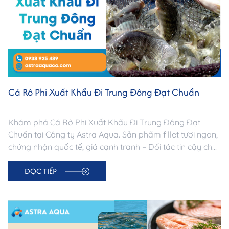
Cá Rô Phi Xuất Khẩu Đi Trung Đông Đạt Chuẩn
Khám phá Cá Rô Phi Xuất Khẩu Đi Trung Đông Đạt
Chuẩn tại Công ty Astra Aqua. Sản phẩm fillet tươi ngon,
chứng nhận quốc tế, giá cạnh tranh – Đối tác tin cậy cho
doanh nghiệp nhập khẩu Trung Đông.
ĐỌC TIẾP