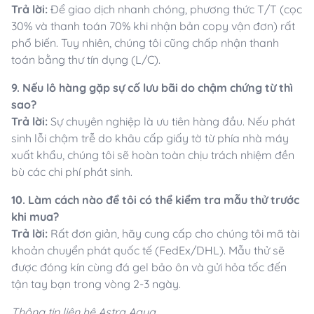
Trả lời:
Để giao dịch nhanh chóng, phương thức T/T (cọc
30% và thanh toán 70% khi nhận bản copy vận đơn) rất
phổ biến. Tuy nhiên, chúng tôi cũng chấp nhận thanh
toán bằng thư tín dụng (L/C).
9. Nếu lô hàng gặp sự cố lưu bãi do chậm chứng từ thì
sao?
Trả lời:
Sự chuyên nghiệp là ưu tiên hàng đầu. Nếu phát
sinh lỗi chậm trễ do khâu cấp giấy tờ từ phía nhà máy
xuất khẩu, chúng tôi sẽ hoàn toàn chịu trách nhiệm đền
bù các chi phí phát sinh.
10. Làm cách nào để tôi có thể kiểm tra mẫu thử trước
khi mua?
Trả lời:
Rất đơn giản, hãy cung cấp cho chúng tôi mã tài
khoản chuyển phát quốc tế (FedEx/DHL). Mẫu thử sẽ
được đóng kín cùng đá gel bảo ôn và gửi hỏa tốc đến
tận tay bạn trong vòng 2-3 ngày.
Thông tin liên hệ Astra Aqua