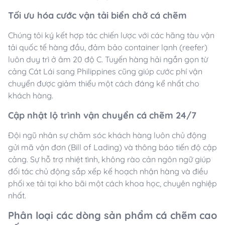
Tối ưu hóa cước vận tải biển chở cá chẽm
Chúng tôi ký kết hợp tác chiến lược với các hãng tàu vận
tải quốc tế hàng đầu, đảm bảo container lạnh (reefer)
luôn duy trì ở âm 20 độ C. Tuyến hàng hải ngắn gọn từ
cảng Cát Lái sang Philippines cũng giúp cước phí vận
chuyển được giảm thiểu một cách đáng kể nhất cho
khách hàng.
Cập nhật lộ trình vận chuyển cá chẽm 24/7
Đội ngũ nhân sự chăm sóc khách hàng luôn chủ động
gửi mã vận đơn (Bill of Lading) và thông báo tiến độ cập
cảng. Sự hỗ trợ nhiệt tình, không rào cản ngôn ngữ giúp
đối tác chủ động sắp xếp kế hoạch nhận hàng và điều
phối xe tải tại kho bãi một cách khoa học, chuyên nghiệp
nhất.
Phân loại các dòng sản phẩm cá chẽm cao