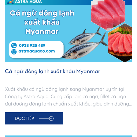
Cá ngừ đông lạnh xuất khẩu Myanmar
Xuất khẩu cá ngừ đông lạnh sang Myanmar uy tín tại
Công ty Astra Aqua. Cung cấp loin cá ngừ, fillet cá ngừ
đại dương đông lạnh chuẩn xuất khẩu, giàu dinh dưỡng,
nguồn gốc minh bạch. Đảm bảo chất lượng & logistics
ĐỌC TIẾP
chuyên nghiệp.