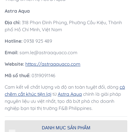
Astra Aqua
Địa chỉ:
318 Phan Đình Phùng, Phường Cầu Kiệu, Thành
phố Hồ Chí Minh, Việt Nam
Hotline:
0938 925 489
Email:
sam.le@astraaquaco.com
Website:
https://astraaquaco.com
Mã số thuế:
0319091146
Cam kết về chất lượng và độ an toàn tuyệt đối, dòng
cá
chẽm cắt khúc tiện lợi
từ
Astra Aqua
chính là giải pháp
nguyên liệu ưu việt nhất, tạo đà bứt phá cho doanh
nghiệp bạn tại thị trường F&B Philippines.
DANH MỤC SẢN PHẨM