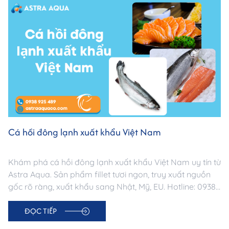
Cá hồi đông lạnh xuất khẩu Việt Nam
Khám phá cá hồi đông lạnh xuất khẩu Việt Nam uy tín từ
Astra Aqua. Sản phẩm fillet tươi ngon, truy xuất nguồn
gốc rõ ràng, xuất khẩu sang Nhật, Mỹ, EU. Hotline: 0938
925 489.
ĐỌC TIẾP