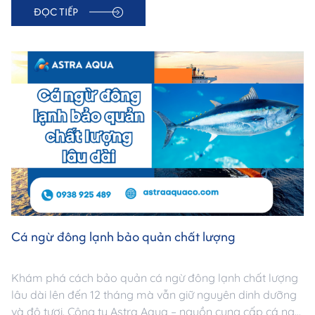
ĐỌC TIẾP
Cá ngừ đông lạnh bảo quản chất lượng
Khám phá cách bảo quản cá ngừ đông lạnh chất lượng
lâu dài lên đến 12 tháng mà vẫn giữ nguyên dinh dưỡng
và độ tươi. Công ty Astra Aqua – nguồn cung cấp cá ngừ