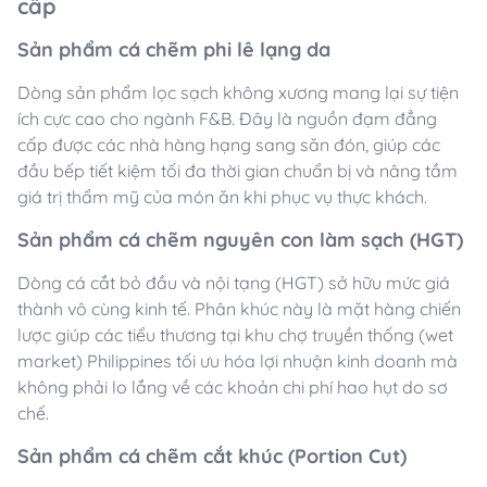
cấp
Sản phẩm cá chẽm phi lê lạng da
Dòng sản phẩm lọc sạch không xương mang lại sự tiện
ích cực cao cho ngành F&B. Đây là nguồn đạm đẳng
cấp được các nhà hàng hạng sang săn đón, giúp các
đầu bếp tiết kiệm tối đa thời gian chuẩn bị và nâng tầm
giá trị thẩm mỹ của món ăn khi phục vụ thực khách.
Sản phẩm cá chẽm nguyên con làm sạch (HGT)
Dòng cá cắt bỏ đầu và nội tạng (HGT) sở hữu mức giá
thành vô cùng kinh tế. Phân khúc này là mặt hàng chiến
lược giúp các tiểu thương tại khu chợ truyền thống (wet
market) Philippines tối ưu hóa lợi nhuận kinh doanh mà
không phải lo lắng về các khoản chi phí hao hụt do sơ
chế.
Sản phẩm cá chẽm cắt khúc (Portion Cut)