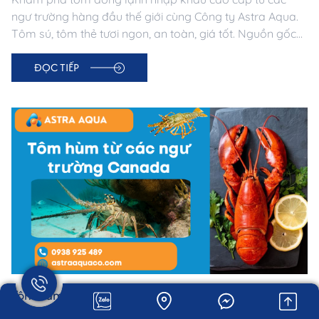
ngư trường hàng đầu thế giới cùng Công ty Astra Aqua.
Tôm sú, tôm thẻ tươi ngon, an toàn, giá tốt. Nguồn gốc
minh bạch – Đạt chuẩn xuất khẩu.
ĐỌC TIẾP
Tôm hùm từ các ngư trường Canada